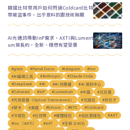
韓國比特幣用戶如何閃過Coldcard比特
幣被盜事件，出乎意料的跟技術無關
AI光通訊帶動InP需求，AXTI與Lument
um簽長約，全新、穩懋有望受惠
#gram
#Parvel Durov
#telegram
#ton
#Anthropic
#Claude Code
#AI編碼工具
#DeepSeek
#AI
#AI 供應鏈
#AI 資料中心
#Coherent
#InP
#Lumentum
#中國
#光互連
#光收發器（Optical Transceivers）
#光通訊
#矽光子
#bitcoin
#BTC
#Coldcard
#禁令
#美國
#AXT
#冷錢包
#比特幣
#硬體錢包
#自託管錢包
#Inc.（AXTI）
#InP）
#全新 (2455)