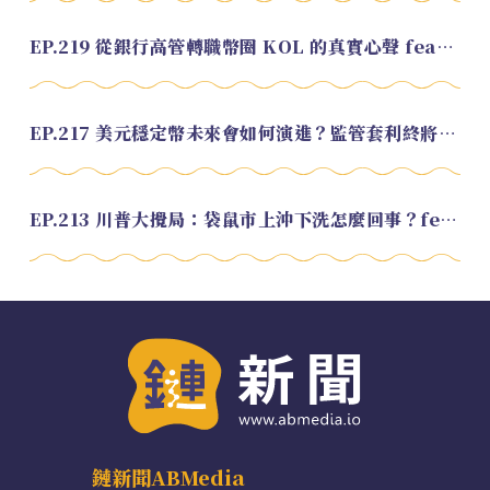
EP.219 從銀行高管轉職幣圈 KOL 的真實心聲 feat.龜大
EP.217 美元穩定幣未來會如何演進？監管套利終將收斂？feat. 研究員 余哲安
EP.213 川普大攪局：袋鼠市上沖下洗怎麼回事？feat. Alvin
鏈新聞ABMedia