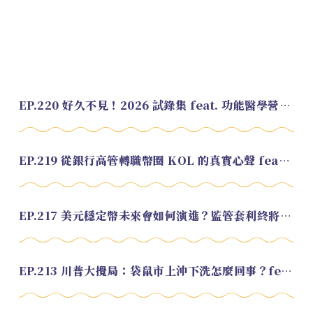
EP.220 好久不見！2026 試錄集 feat. 功能醫學營養師 美寶
EP.219 從銀行高管轉職幣圈 KOL 的真實心聲 feat.龜大
EP.217 美元穩定幣未來會如何演進？監管套利終將收斂？feat. 研究員 余哲安
EP.213 川普大攪局：袋鼠市上沖下洗怎麼回事？feat. Alvin