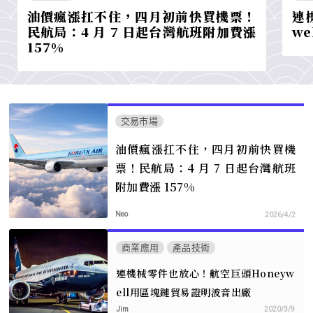
油價瘋漲扛不住，四月初前快買機票！
連
民航局：4 月 7 日起台灣航班附加費漲
w
157%
交易市場
油價瘋漲扛不住，四月初前快買機
票！民航局：4 月 7 日起台灣航班
附加費漲 157%
Neo
2026/4/2
商業應用
產品技術
連機械零件也放心！航空巨頭Honeyw
ell用區塊鏈貿易證明波音出廠
Jim
2020/3/9