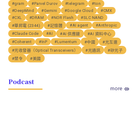
#gram
#Parvel Durov
#telegram
#ton
#DeepMind
#Gemini
#Google Cloud
#CMX
#CXL
#DRAM
#NOR Flash
#SLC NAND
#AI agent
#Anthropic
#華邦電 (2344)
#記憶體
#Claude Code
#AI
#AI 供應鏈
#AI 資料中心
#Coherent
#InP
#Lumentum
#中國
#光互連
#光收發器（Optical Transceivers）
#光通訊
#矽光子
#禁令
#美國
Podcast
more