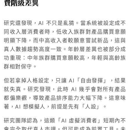
費階級差異
研究還發現，AI 不只是亂猜。當系統被設定成不
同收入層消費者時，低收入族群對產品購買意願
明顯下降，而中高收入者較願意嘗試新品，這與
真人數據趨勢高度一致。年齡層差異也被部分成
功重現：中年族群購買意願較高，年輕與高齡族
群相對保守。
但若拿掉人格設定，只讓 AI「自由發揮」，結果
就失真。研究發現，此時 AI 幾乎會對所有產品
都偏樂觀，導致產品排序能力大幅下降。這意味
著，AI 想模擬人，前提是先有「人設」。
研究團隊認為，這類「AI 虛擬消費者」短期內不
會完全取代真人市調，但可能成為前置工具。未