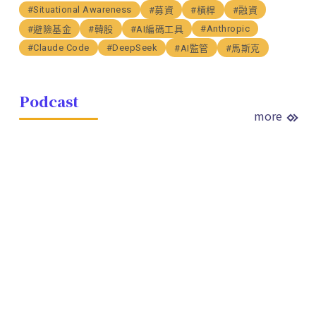
#Situational Awareness
#募資
#槓桿
#融資
#Anthropic
#避險基金
#韓股
#AI編碼工具
#Claude Code
#DeepSeek
#AI監管
#馬斯克
Podcast
more