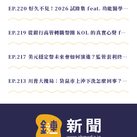
EP.220 好久不見！2026 試錄集 feat. 功能醫學營養師 美寶
EP.219 從銀行高管轉職幣圈 KOL 的真實心聲 feat.龜大
EP.217 美元穩定幣未來會如何演進？監管套利終將收斂？feat. 研究員 余哲安
EP.213 川普大攪局：袋鼠市上沖下洗怎麼回事？feat. Alvin