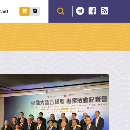
cast
繁
简