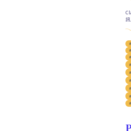
C
訊
P