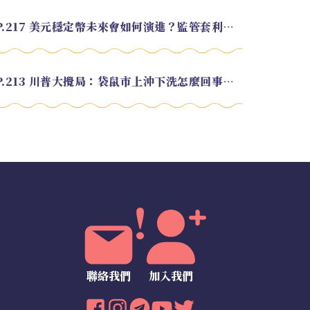
EP.217 美元穩定幣未來會如何演進？監管套利終將收斂？feat. 研究員 余哲安
EP.213 川普大攪局：袋鼠市上沖下洗怎麼回事？feat. Alvin
聯絡我們
加入我們