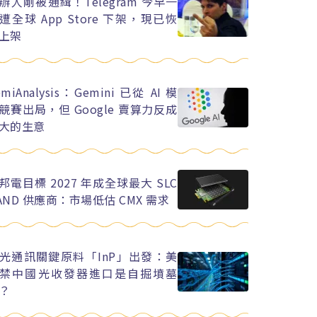
辦人剛被通緝！Telegram 今早一
遭全球 App Store 下架，現已恢
上架
emiAnalysis：Gemini 已從 AI 模
競賽出局，但 Google 賣算力反成
大的生意
邦電目標 2027 年成全球最大 SLC
AND 供應商：市場低估 CMX 需求
光通訊關鍵原料「InP」出發：美
禁中國光收發器進口是自掘墳墓
？