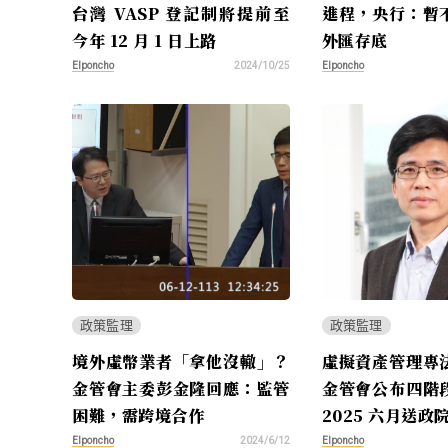
台灣 VASP 登記制將提前至
進程，央行：暫
今年 12 月 1 日上路
外匯存底
Elponcho
Elponcho
2024/10/25
政策監理
政策監理
境外虛幣業者「拿他沒轍」？
虛擬資產管理專
金管會主委彭金隆回應：監管
金管會公布四階
困難，需跨境合作
2025 六月送政
Elponcho
Elponcho
2024/6/12