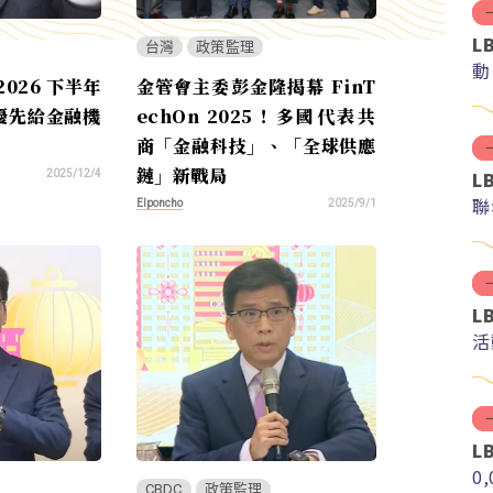
L
台灣
政策監理
動
026 下半年
金管會主委彭金隆揭幕 FinT
優先給金融機
echOn 2025！多國代表共
商「金融科技」、「全球供應
鏈」新戰局
L
2025/12/4
聯
Elponcho
2025/9/1
L
活
L
0
CBDC
政策監理