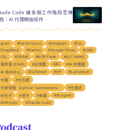
laude Code 讓多個工作階段互傳
息：AI 代理開始協作
#gram
#Parvel Durov
#telegram
#ton
#DeepMind
#Gemini
#Google Cloud
#CMX
#CXL
#DRAM
#NOR Flash
#SLC NAND
#AI
#華邦電 (2344)
#記憶體
#AI 供應鏈
#Coherent
#InP
#Lumentum
#AI 資料中心
#中國
#光互連
#光收發器（Optical Transceivers）
#光通訊
#AI agent
#矽光子
#禁令
#美國
#Anthropic
#Claude Code
odcast