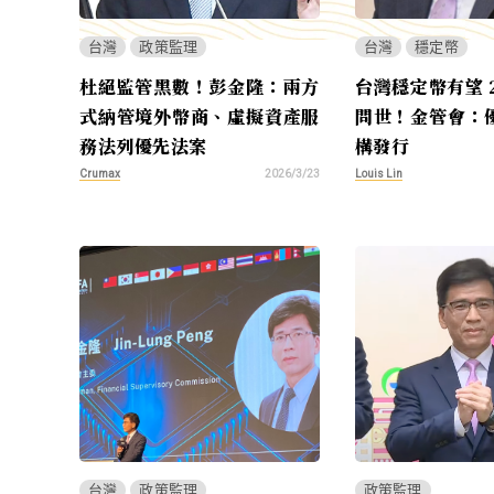
台灣
政策監理
台灣
穩定幣
杜絕監管黑數！彭金隆：兩方
台灣穩定幣有望 2
式納管境外幣商、虛擬資產服
問世！金管會：
務法列優先法案
構發行
Crumax
Louis Lin
2026/3/23
台灣
政策監理
政策監理