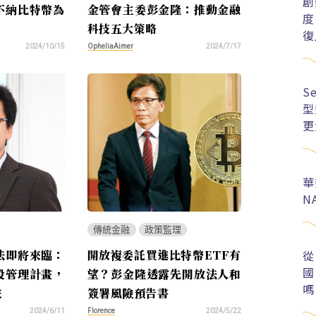
創
不納比特幣為
金管會主委彭金隆：推動金融
度
科技五大策略
復
OpheliaAimer
2024/10/15
2024/7/17
S
型
更
華
N
傳統金融
政策監理
從
法即將來臨：
開放複委託買進比特幣ETF有
國
段管理計畫，
望？彭金隆透露先開放法人和
嗎
院
簽署風險預告書
Florence
2024/6/11
2024/5/22