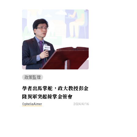
政策監理
學者出馬掌舵，政大教授彭金
隆異軍突起接掌金管會
OpheliaAimer
2024/4/16