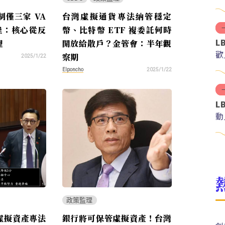
僅三家 VA
台灣虛擬通貨專法納管穩定
隆：核心從反
幣、比特幣 ETF 複委託何時
L
理
開放給散戶？金管會：半年觀
歡
察期
2025/1/22
Elponcho
2025/1/22
L
動
政策監理
虛擬資產專法
銀行將可保管虛擬資產！台灣