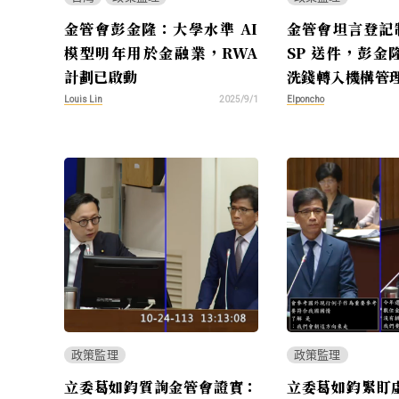
金管會彭金隆：大學水準 AI
金管會坦言登記制
模型明年用於金融業，RWA
SP 送件，彭金
計劃已啟動
洗錢轉入機構管
Louis Lin
Elponcho
2025/9/1
政策監理
政策監理
立委葛如鈞質詢金管會證實：
立委葛如鈞緊盯