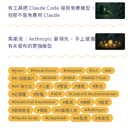
有工具把 Claude Code 接到免費模型，
但那不是免費用 Claude
馬斯克：Anthropic 最領先，手上還握
有未發布的更強模型
#gram
#Parvel Durov
#telegram
#ton
#AI
#DRAM
#HBM
#NAND Flash
#AI 加速晶片
#SK 海力士
#三星
#營收
#產能
#美光
#ADR
#Leopold Aschenbrenner
#記憶體
#財報
#Situational Awareness
#募資
#槓桿
#融資
#Anthropic
#避險基金
#韓股
#AI編碼工具
#Claude Code
#DeepSeek
#AI監管
#馬斯克