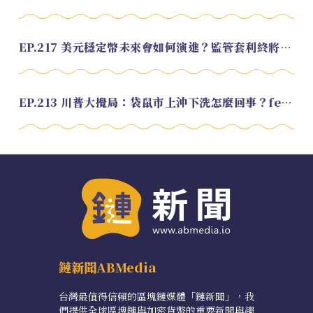
EP.217 美元穩定幣未來會如何演進？監管套利終將收斂？feat. 研究員 余哲安
EP.213 川普大攪局：袋鼠市上沖下洗怎麼回事？feat. Alvin
鏈新聞ABMedia
台灣最值得信賴的區塊鏈媒體「鏈新聞」，我
們提供全球區塊鏈與加密貨幣的重要新聞與趨