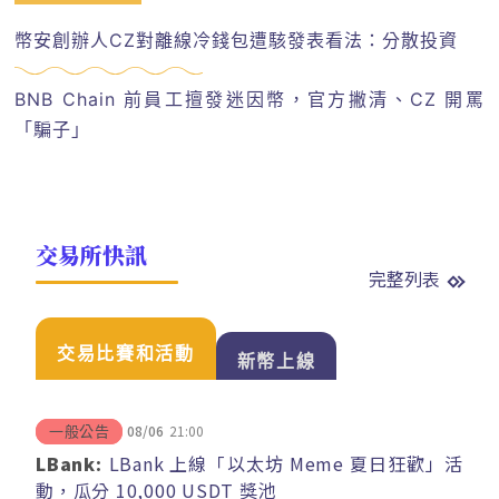
幣安創辦人CZ對離線冷錢包遭駭發表看法：分散投資
BNB Chain 前員工擅發迷因幣，官方撇清、CZ 開罵
「騙子」
交易所快訊
完整列表
交易比賽和活動
新幣上線
08/06
21:00
一般公告
LBank:
LBank 上線「以太坊 Meme 夏日狂歡」活
動，瓜分 10,000 USDT 獎池