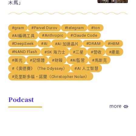
木馬」
#gram
#Parvel Durov
#telegram
#ton
#Anthropic
#Claude Code
#AI編碼工具
#DeepSeek
#AI
#DRAM
#HBM
#AI 加速晶片
#NAND Flash
#SK 海力士
#三星
#營收
#產能
#美光
#記憶體
#財報
#AI監管
#馬斯克
#《奧德賽》（The Odyssey）
#AI 人工智慧
#克里斯多福・諾蘭（Christopher Nolan）
Podcast
more