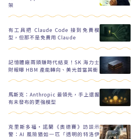
架
有工具把 Claude Code 接到免費模
型，但那不是免費用 Claude
記憶體廠兩頭賺時代結束！SK 海力士
財報曝 HBM 產能轉向、美光首當其衝
馬斯克：Anthropic 最領先，手上還握
有未發布的更強模型
克里斯多福・諾蘭《奧德賽》訪談示
警：AI 風險猶如一匹「透明的特洛伊