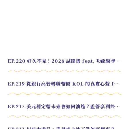
EP.220 好久不見！2026 試錄集 feat. 功能醫學營養師 美寶
EP.219 從銀行高管轉職幣圈 KOL 的真實心聲 feat.龜大
EP.217 美元穩定幣未來會如何演進？監管套利終將收斂？feat. 研究員 余哲安