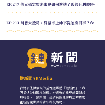
EP.217 美元穩定幣未來會如何演進？監管套利終將收斂？feat. 研究員 余哲安
EP.213 川普大攪局：袋鼠市上沖下洗怎麼回事？feat. Alvin
鏈新聞ABMedia
台灣最值得信賴的區塊鏈媒體「鏈新聞」，我
們提供全球區塊鏈與加密貨幣的重要新聞與趨
勢報告。「鏈新聞」是透過區塊鏈與加密貨幣
重新認識世界的青年科技讀物。