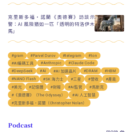
克里斯多福・諾蘭《奧德賽》訪談示
警：AI 風險猶如一匹「透明的特洛伊木
馬」
#gram
#Parvel Durov
#telegram
#ton
#Anthropic
#Claude Code
#AI編碼工具
#DeepSeek
#AI
#DRAM
#HBM
#AI 加速晶片
#NAND Flash
#SK 海力士
#三星
#營收
#產能
#美光
#記憶體
#財報
#AI監管
#馬斯克
#《奧德賽》（The Odyssey）
#AI 人工智慧
#克里斯多福・諾蘭（Christopher Nolan）
Podcast
more