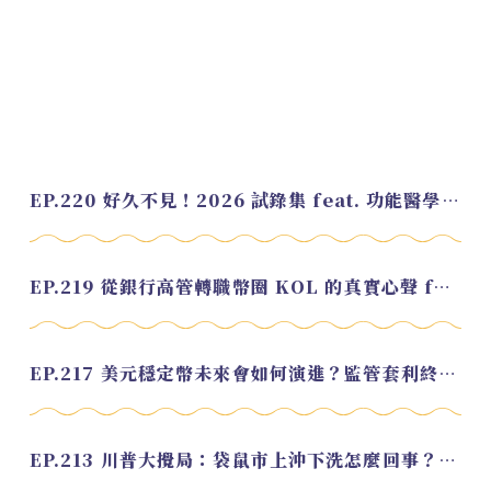
EP.220 好久不見！2026 試錄集 feat. 功能醫學營養師 美寶
EP.219 從銀行高管轉職幣圈 KOL 的真實心聲 feat.龜大
EP.217 美元穩定幣未來會如何演進？監管套利終將收斂？feat. 研究員 余哲安
EP.213 川普大攪局：袋鼠市上沖下洗怎麼回事？feat. Alvin