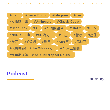
#gram
#Parvel Durov
#telegram
#ton
#Anthropic
#Claude Code
#AI編碼工具
#DeepSeek
#AI
#DRAM
#HBM
#AI 加速晶片
#NAND Flash
#SK 海力士
#三星
#營收
#產能
#美光
#記憶體
#財報
#AI監管
#馬斯克
#《奧德賽》（The Odyssey）
#AI 人工智慧
#克里斯多福・諾蘭（Christopher Nolan）
Podcast
more