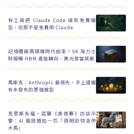
有工具把 Claude Code 接到免費模
型，但那不是免費用 Claude
記憶體廠兩頭賺時代結束！SK 海力士
財報曝 HBM 產能轉向、美光首當其衝
馬斯克：Anthropic 最領先，手上還握
有未發布的更強模型
克里斯多福・諾蘭《奧德賽》訪談示
警：AI 風險猶如一匹「透明的特洛伊
木馬」