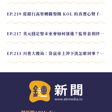
EP.219 從銀行高管轉職幣圈 KOL 的真實心聲 feat.龜大
EP.217 美元穩定幣未來會如何演進？監管套利終將收斂？feat. 研究員 余哲安
EP.213 川普大攪局：袋鼠市上沖下洗怎麼回事？feat. Alvin