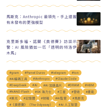
馬斯克：Anthropic 最領先，手上還握
有未發布的更強模型
克里斯多福・諾蘭《奧德賽》訪談示
警：AI 風險猶如一匹「透明的特洛伊
木馬」
#gram
#Parvel Durov
#telegram
#ton
#Anthropic
#Claude Code
#AI編碼工具
#DeepSeek
#AI
#DRAM
#HBM
#AI 加速晶片
#NAND Flash
#SK 海力士
#三星
#營收
#產能
#美光
#記憶體
#財報
#AI監管
#馬斯克
#《奧德賽》（The Odyssey）
#AI 人工智慧