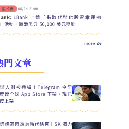
08/04
21:00
一般公告
Bank:
LBank 上線「指數代幣化股票幸運抽
」活動，轉盤瓜分 50,000 美元獎勵
more
熱門文章
辦人剛被通緝！Telegram 今早
度遭全球 App Store 下架，現已
復上架
憶體廠兩頭賺時代結束！SK 海力