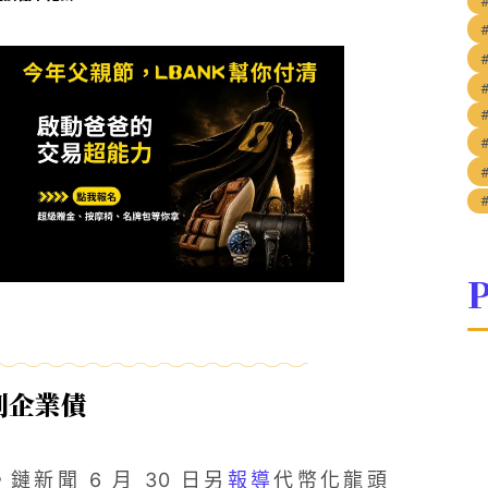
P
到企業債
鏈新聞 6 月 30 日另
報導
代幣化龍頭