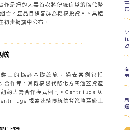
士
uge 的合作是紐約人壽首次將傳統信貸策略代幣
其
組合。產品目標客群為機構投資人。具體
在初步揭露中公布。
少
t
資
協議
有
產引入鏈上的協議基礎設施，過去案例包括
型
 Vaults 合作等。其機構級代幣化方案涵蓋資產
人壽合作模式相同。Centrifuge 與
馬
trifuge 視為連結傳統信貸策略至鏈上
還
未完請往下捲動