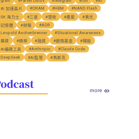
#gram
#Parvel Durov
#telegram
#ton
#AI
#DRAM
#HBM
#NAND Flash
#AI 加速晶片
#SK 海力士
#三星
#營收
#產能
#美光
#ADR
#記憶體
#財報
#Leopold Aschenbrenner
#Situational Awareness
#募資
#槓桿
#融資
#避險基金
#韓股
#Anthropic
#Claude Code
#AI編碼工具
#DeepSeek
#AI監管
#馬斯克
odcast
more