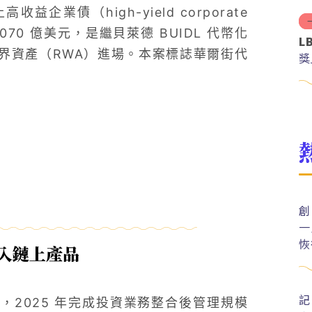
益企業債（high-yield corporate
70 億美元，是繼貝萊德 BUIDL 代幣化
L
界資產（RWA）進場。本案標誌華爾街代
獎
創
一
恢
跨入鏈上產品
記
2025 年完成投資業務整合後管理規模