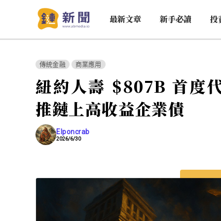
最新文章
新手必讀
投
傳統金融
商業應用
紐約人壽 $807B 首度代
推鏈上高收益企業債
Elponcrab
2026/6/30