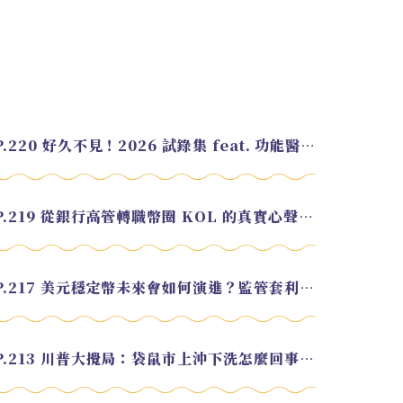
EP.220 好久不見！2026 試錄集 feat. 功能醫學營養師 美寶
EP.219 從銀行高管轉職幣圈 KOL 的真實心聲 feat.龜大
EP.217 美元穩定幣未來會如何演進？監管套利終將收斂？feat. 研究員 余哲安
EP.213 川普大攪局：袋鼠市上沖下洗怎麼回事？feat. Alvin