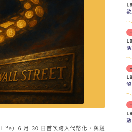
L
歡
L
活
L
解
分
L
動
Life）6 月 30 日首次跨入代幣化，與鏈