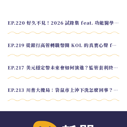
EP.220 好久不見！2026 試錄集 feat. 功能醫學營養師 美寶
EP.219 從銀行高管轉職幣圈 KOL 的真實心聲 feat.龜大
EP.217 美元穩定幣未來會如何演進？監管套利終將收斂？feat. 研究員 余哲安
EP.213 川普大攪局：袋鼠市上沖下洗怎麼回事？feat. Alvin