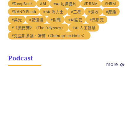
#DeepSeek
#AI
#DRAM
#HBM
#AI 加速晶片
#NAND Flash
#SK 海力士
#三星
#營收
#產能
#美光
#記憶體
#財報
#AI監管
#馬斯克
#《奧德賽》（The Odyssey）
#AI 人工智慧
#克里斯多福・諾蘭（Christopher Nolan）
Podcast
more