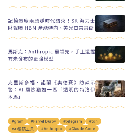
記憶體廠兩頭賺時代結束！SK 海力士
財報曝 HBM 產能轉向、美光首當其衝
馬斯克：Anthropic 最領先，手上還握
有未發布的更強模型
克里斯多福・諾蘭《奧德賽》訪談示
警：AI 風險猶如一匹「透明的特洛伊
木馬」
#gram
#Parvel Durov
#telegram
#ton
#Anthropic
#Claude Code
#AI編碼工具