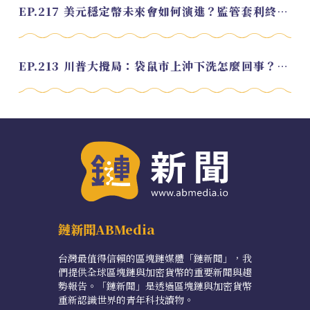
EP.217 美元穩定幣未來會如何演進？監管套利終將收斂？feat. 研究員 余哲安
EP.213 川普大攪局：袋鼠市上沖下洗怎麼回事？feat. Alvin
鏈新聞ABMedia
台灣最值得信賴的區塊鏈媒體「鏈新聞」，我
們提供全球區塊鏈與加密貨幣的重要新聞與趨
勢報告。「鏈新聞」是透過區塊鏈與加密貨幣
重新認識世界的青年科技讀物。