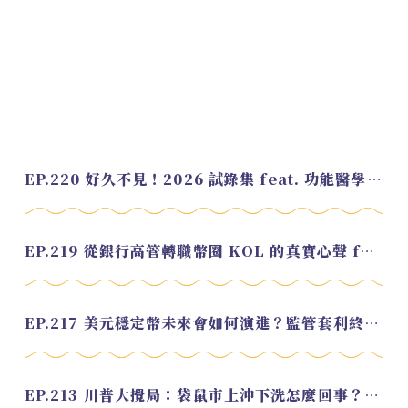
EP.220 好久不見！2026 試錄集 feat. 功能醫學營養師 美寶
EP.219 從銀行高管轉職幣圈 KOL 的真實心聲 feat.龜大
EP.217 美元穩定幣未來會如何演進？監管套利終將收斂？feat. 研究員 余哲安
EP.213 川普大攪局：袋鼠市上沖下洗怎麼回事？feat. Alvin