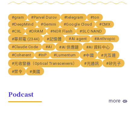
#gram
#Parvel Durov
#telegram
#ton
#DeepMind
#Gemini
#Google Cloud
#CMX
#CXL
#DRAM
#NOR Flash
#SLC NAND
#AI agent
#Anthropic
#華邦電 (2344)
#記憶體
#Claude Code
#AI
#AI 供應鏈
#AI 資料中心
#Coherent
#InP
#Lumentum
#中國
#光互連
#光收發器（Optical Transceivers）
#光通訊
#矽光子
#禁令
#美國
Podcast
more