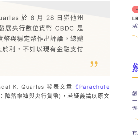
arles 於 6 月 28 日猶他州
L
活
展央行數位貨幣 CBDC 是
貨幣與穩定幣作出評論。總體
弊大於利，不如以現有金融支付
 K. Quarles 發表文章
《Parachute
創
譯：降落傘褲與央行貨幣)，若疑義請以原文
一
恢
有