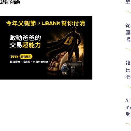
型
未完請往下捲動
從
國
嗎
韓
比
術
A
m
受