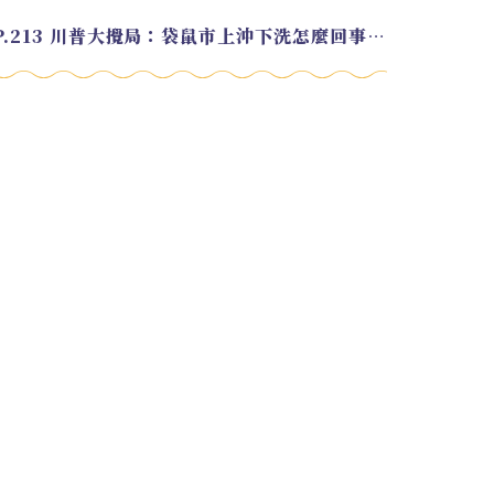
EP.213 川普大攪局：袋鼠市上沖下洗怎麼回事？feat. Alvin