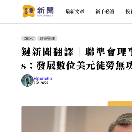
最新文章
新手必讀
投
CBDC
政策監理
鏈新聞翻譯｜聯準會理事成員
s：發展數位美元徒勞無
Elponcho
2021/6/29