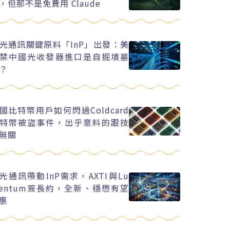
，但那不是免費用 Claude
光通訊關鍵原料「InP」出發：美
禁中國光收發器進口是自掘墳墓
？
國比特幣用戶如何閃過Coldcard
特幣被盜事件，出乎意料的跟技
無關
I光通訊帶動InP需求，AXTI與Lu
entum簽長約，全新、穩懋有望
惠