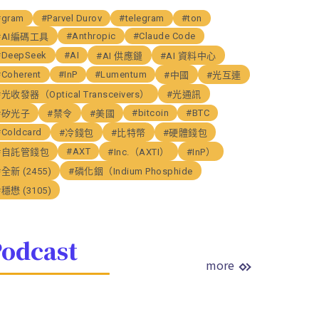
#gram
#Parvel Durov
#telegram
#ton
#Anthropic
#Claude Code
#AI編碼工具
#DeepSeek
#AI
#AI 供應鏈
#AI 資料中心
#Coherent
#InP
#Lumentum
#中國
#光互連
#光收發器（Optical Transceivers）
#光通訊
#bitcoin
#BTC
#矽光子
#禁令
#美國
#Coldcard
#冷錢包
#比特幣
#硬體錢包
#AXT
#自託管錢包
#Inc.（AXTI）
#InP）
#全新 (2455)
#磷化銦（Indium Phosphide
#穩懋 (3105)
odcast
more