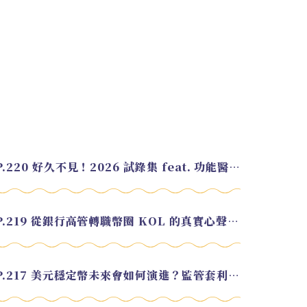
EP.220 好久不見！2026 試錄集 feat. 功能醫學營養師 美寶
EP.219 從銀行高管轉職幣圈 KOL 的真實心聲 feat.龜大
EP.217 美元穩定幣未來會如何演進？監管套利終將收斂？feat. 研究員 余哲安