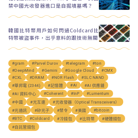
禁中國光收發器進口是自掘墳墓嗎？
韓國比特幣用戶如何閃過Coldcard比
特幣被盜事件，出乎意料的跟技術無關
#gram
#Parvel Durov
#telegram
#ton
#DeepMind
#Gemini
#Google Cloud
#CMX
#CXL
#DRAM
#NOR Flash
#SLC NAND
#AI
#華邦電 (2344)
#記憶體
#AI 供應鏈
#Coherent
#InP
#Lumentum
#AI 資料中心
#中國
#光互連
#光收發器（Optical Transceivers）
#bitcoin
#光通訊
#矽光子
#禁令
#美國
#BTC
#Coldcard
#冷錢包
#比特幣
#硬體錢包
#自託管錢包