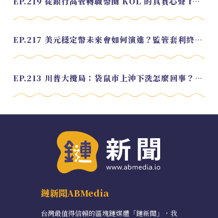
EP.219 從銀行高管轉職幣圈 KOL 的真實心聲 feat.龜大
EP.217 美元穩定幣未來會如何演進？監管套利終將收斂？feat. 研究員 余哲安
EP.213 川普大攪局：袋鼠市上沖下洗怎麼回事？feat. Alvin
鏈新聞ABMedia
台灣最值得信賴的區塊鏈媒體「鏈新聞」，我