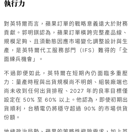
執行力
對英特爾而言，蘋果訂單的戰略意義遠大於財務
貢獻。郭明錤認為，蘋果訂單橫跨完整產品線、
規模足夠、且須動態因應市場變化調整設計與生
產，是英特爾代工服務部門（IFS）難得的「全
面練兵機會」。
不過即便如此，英特爾在短期內仍面臨多重壓
力：量產時程與出貨規模尚不明朗、組裝廠端也
尚未收到任何出貨排程、2027 年的良率目標僅
設定在 50% 至 60% 以上。他認為，即使初期出
貨順利，台積電仍將穩守超過 90% 的市場供貨
份額。
地緣政治局勢、蘋果的策略性避險需求，加上英