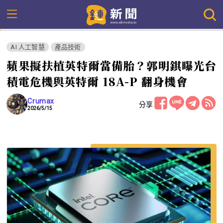
AI 人工智慧
產品技術
蘋果擬扶植英特爾當備胎？郭明錤曝光台
積電危機與英特爾 18A-P 翻身機會
Crumax
分享
2026/5/15