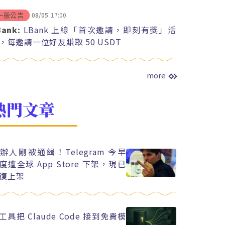
08/05
17:00
一般公告
Bank:
LBank 上線「首次邀請，即刻有獎」活
，每邀請一位好友賺取 50 USDT
more
熱門文章
辦人剛被通緝！Telegram 今早
度遭全球 App Store 下架，現已
復上架
工具把 Claude Code 接到免費模