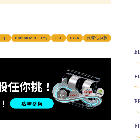
rage
Nathan McCauley
OCC
RWA
代幣化存款