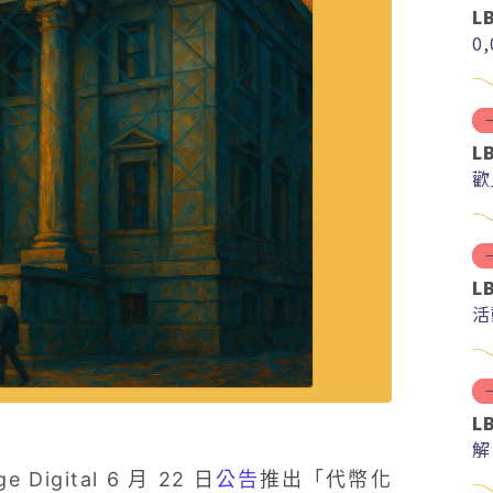
L
0
L
歡
L
活
L
解
分
igital 6 月 22 日
公告
推出「代幣化