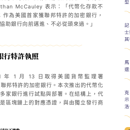
型
an McCauley 表示：「代幣化存款不
；作為美國首家獲聯邦特許的加密銀行，
特位置上能協助銀行向前邁進、不必從頭來過。」
記
士
其
家銀行特許執照
馬
還
 在 2021 年 1 月 13 日取得美國貨幣監理署
獲聯邦特許的加密銀行。本次推出的代幣化
克
多家銀行進行試點與部署。在結構上，代
示
是區塊鏈上的對應憑證，與由獨立發行商
洛