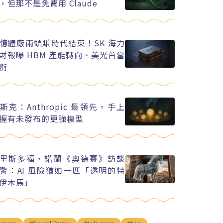
，但那不是免費用 Claude
憶體廠兩頭賺時代結束！SK 海力
財報曝 HBM 產能轉向、美光首當
衝
斯克：Anthropic 最領先，手上
握有未發布的更強模型
里斯多福・諾蘭《奧德賽》訪談
警：AI 風險猶如一匹「透明的特
伊木馬」