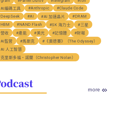
#gram
#Parvel Durov
#telegram
#ton
#Anthropic
#Claude Code
#AI編碼工具
#DeepSeek
#AI
#DRAM
#AI 加速晶片
#HBM
#NAND Flash
#SK 海力士
#三星
#營收
#產能
#美光
#記憶體
#財報
#AI監管
#馬斯克
#《奧德賽》（The Odyssey）
#AI 人工智慧
#克里斯多福・諾蘭（Christopher Nolan）
odcast
more