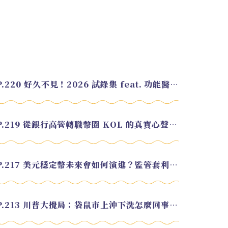
EP.220 好久不見！2026 試錄集 feat. 功能醫學營養師 美寶
EP.219 從銀行高管轉職幣圈 KOL 的真實心聲 feat.龜大
EP.217 美元穩定幣未來會如何演進？監管套利終將收斂？feat. 研究員 余哲安
EP.213 川普大攪局：袋鼠市上沖下洗怎麼回事？feat. Alvin