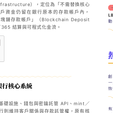
Infrastructure），定位為「不需替換核心
客戶資金仍留在銀行原本的存款帳戶內，
L
存款帳戶」（Blockchain Deposit
動
7／365 結算與可程式化金流。
創
一
銀行核心系統
恢
基礎設施、錢包與密鑰託管 API、mint／
有
銀行則維持客戶關係與存款託管權，原有核