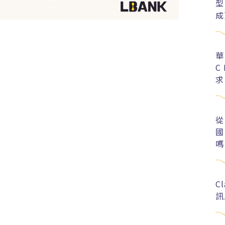
型
成
華
C
求
從
國
嗎
C
訊