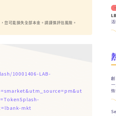
L
活
烈，您可能損失全部本金。請謹慎評估風險。
lash/10001406-LAB-
創
一
de=smarket&utm_source=pm&ut
恢
=TokenSplash-
=lbank-mkt
S