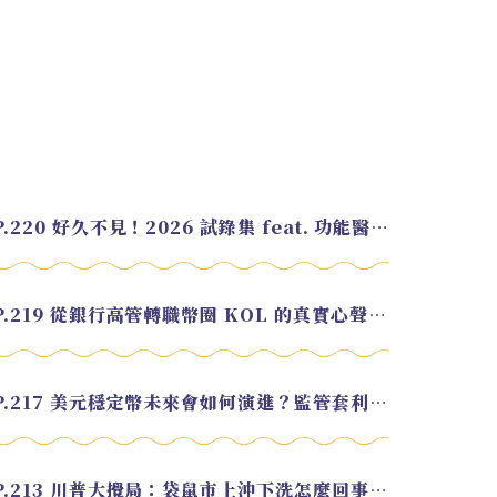
EP.220 好久不見！2026 試錄集 feat. 功能醫學營養師 美寶
EP.219 從銀行高管轉職幣圈 KOL 的真實心聲 feat.龜大
EP.217 美元穩定幣未來會如何演進？監管套利終將收斂？feat. 研究員 余哲安
EP.213 川普大攪局：袋鼠市上沖下洗怎麼回事？feat. Alvin