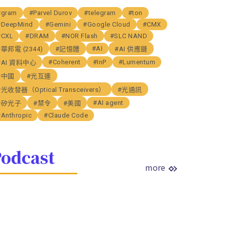
#gram
#Parvel Durov
#telegram
#ton
#DeepMind
#Gemini
#Google Cloud
#CMX
#CXL
#DRAM
#NOR Flash
#SLC NAND
#AI
#華邦電 (2344)
#記憶體
#AI 供應鏈
#Coherent
#InP
#Lumentum
#AI 資料中心
#中國
#光互連
#光收發器（Optical Transceivers）
#光通訊
#AI agent
#矽光子
#禁令
#美國
#Anthropic
#Claude Code
odcast
more