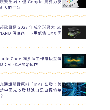
競賽出局，但 Google 賣算力反
更大的生意
邦電目標 2027 年成全球最大 SL
 NAND 供應商：市場低估 CMX 需
laude Code 讓多個工作階段互傳
息：AI 代理開始協作
光通訊關鍵原料「InP」出發：美
禁中國光收發器進口是自掘墳墓
？