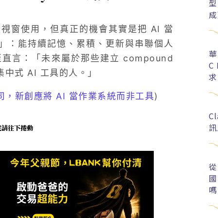
型
成
成聊天視窗使用，但真正的機會其實是把 AI 當
tem）」：能持續記憶、累積、更新與串聯個人
華
言：「未來屬於那些建立 compound
C
集中式 AI 工具的人。」
求
司，新創應將 AI 當作業系統而非工具
)
C
訊
未完請往下捲動
從
國
嗎