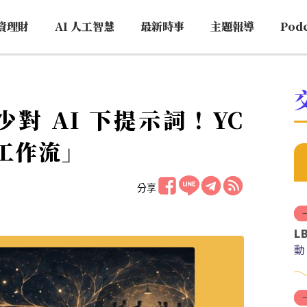
資理財
AI 人工智慧
最新時事
主題報導
Pod
很少對 AI 下提示詞！YC
 工作流」
分享
L
動