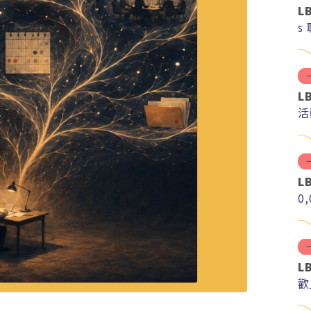
L
s
L
活
L
0
L
歡