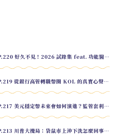
EP.220 好久不見！2026 試錄集 feat. 功能醫學營養師 美寶
EP.219 從銀行高管轉職幣圈 KOL 的真實心聲 feat.龜大
EP.217 美元穩定幣未來會如何演進？監管套利終將收斂？feat. 研究員 余哲安
EP.213 川普大攪局：袋鼠市上沖下洗怎麼回事？feat. Alvin