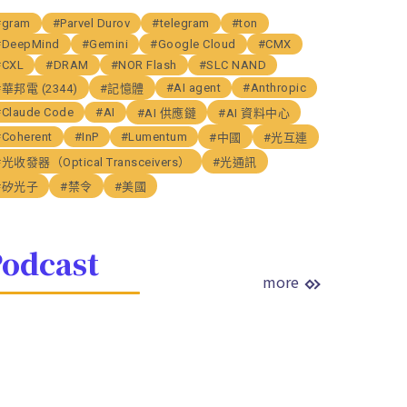
#gram
#Parvel Durov
#telegram
#ton
#DeepMind
#Gemini
#Google Cloud
#CMX
#CXL
#DRAM
#NOR Flash
#SLC NAND
#AI agent
#Anthropic
#華邦電 (2344)
#記憶體
#Claude Code
#AI
#AI 供應鏈
#AI 資料中心
#Coherent
#InP
#Lumentum
#中國
#光互連
#光收發器（Optical Transceivers）
#光通訊
#矽光子
#禁令
#美國
odcast
more