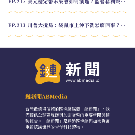
EP.217 美元穩定幣未來會如何演進？監管套利終將收斂？feat. 研究員 余哲安
EP.213 川普大攪局：袋鼠市上沖下洗怎麼回事？feat. Alvin
鏈新聞ABMedia
台灣最值得信賴的區塊鏈媒體「鏈新聞」，我
們提供全球區塊鏈與加密貨幣的重要新聞與趨
勢報告。「鏈新聞」是透過區塊鏈與加密貨幣
重新認識世界的青年科技讀物。