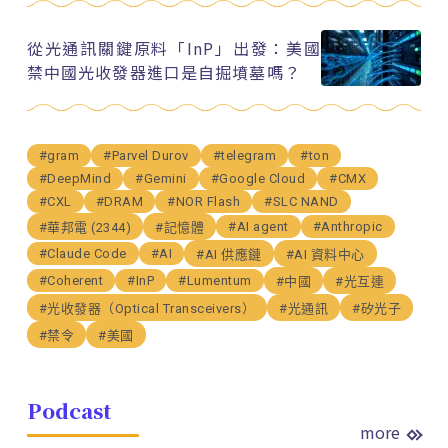
從光通訊關鍵原料「InP」出發：美國
禁中國光收發器進口是自掘墳墓嗎？
#gram
#Parvel Durov
#telegram
#ton
#DeepMind
#Gemini
#Google Cloud
#CMX
#CXL
#DRAM
#NOR Flash
#SLC NAND
#AI agent
#Anthropic
#華邦電 (2344)
#記憶體
#Claude Code
#AI
#AI 供應鏈
#AI 資料中心
#Coherent
#InP
#Lumentum
#中國
#光互連
#光收發器（Optical Transceivers）
#光通訊
#矽光子
#禁令
#美國
Podcast
more