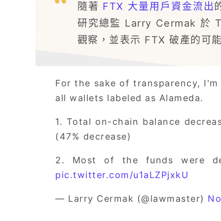
隨著
FTX 大量用戶資金流出
研究總監 Larry Cermak 於
觀察，並表示 FTX 破產的可
For the sake of transparency, I'm
all wallets labeled as Alameda.
1. Total on-chain balance decre
(47% decrease)
2. Most of the funds were d
pic.twitter.com/u1aLZPjxkU
— Larry Cermak (@lawmaster)
No