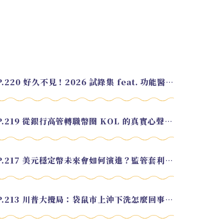
EP.220 好久不見！2026 試錄集 feat. 功能醫學營養師 美寶
EP.219 從銀行高管轉職幣圈 KOL 的真實心聲 feat.龜大
EP.217 美元穩定幣未來會如何演進？監管套利終將收斂？feat. 研究員 余哲安
EP.213 川普大攪局：袋鼠市上沖下洗怎麼回事？feat. Alvin