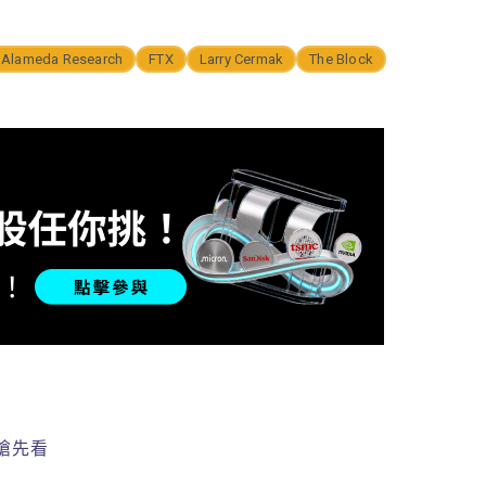
Alameda Research
FTX
Larry Cermak
The Block
稿搶先看