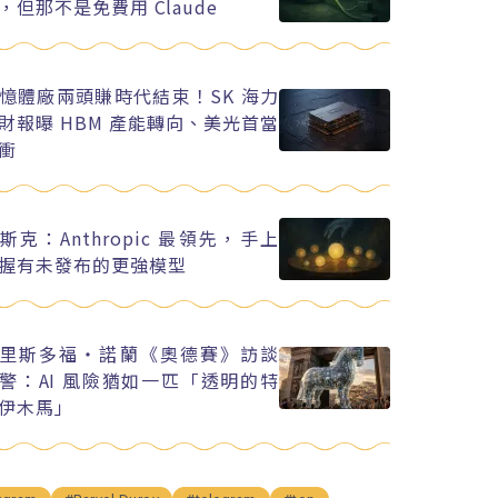
，但那不是免費用 Claude
憶體廠兩頭賺時代結束！SK 海力
財報曝 HBM 產能轉向、美光首當
衝
斯克：Anthropic 最領先，手上
握有未發布的更強模型
里斯多福・諾蘭《奧德賽》訪談
警：AI 風險猶如一匹「透明的特
伊木馬」