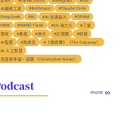
#gram
#Parvel Durov
#telegram
#ton
#Anthropic
#Claude Code
#AI編碼工具
#DeepSeek
#AI
#DRAM
#AI 加速晶片
#HBM
#NAND Flash
#SK 海力士
#三星
#營收
#產能
#美光
#記憶體
#財報
#AI監管
#馬斯克
#《奧德賽》（The Odyssey）
#AI 人工智慧
#克里斯多福・諾蘭（Christopher Nolan）
odcast
more