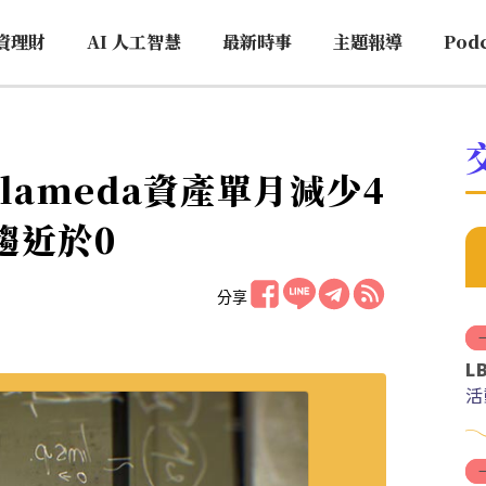
資理財
AI 人工智慧
最新時事
主題報導
Pod
Alameda資產單月減少4
趨近於0
分享
L
活