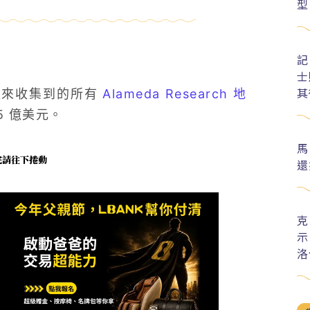
型
記
士
其
過往以來收集到的所有
Alameda Research 地
 5 億美元。
馬
未完請往下捲動
還
克
示
洛