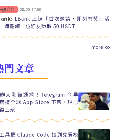
08/05
17:00
一般公告
Bank:
LBank 上線「首次邀請，即刻有獎」活
，每邀請一位好友賺取 50 USDT
more
熱門文章
辦人剛被通緝！Telegram 今早
度遭全球 App Store 下架，現已
復上架
工具把 Claude Code 接到免費模