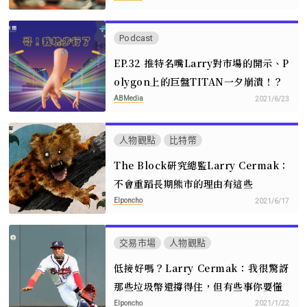
Podcast
EP.32 推特名嘴Larry對市場的開示、P
olygon上的巨盤TITAN一夕崩潰！？
ABMedia
2021/6/23
人物觀點
比特幣
The Block研究總監Larry Cermak：
不會重蹈長期熊市的理由有這些
Elponcho
2021/6/17
交易市場
人物觀點
低接好嗎？Larry Cermak：我很驚訝
那些垃圾幣還撐得住，但有些事你要懂
Elponcho
2021/1/22