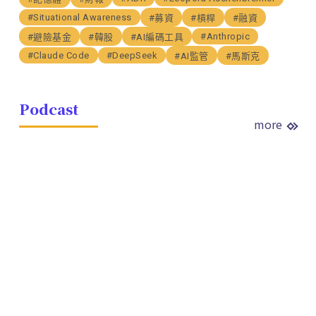
#Situational Awareness
#募資
#槓桿
#融資
#Anthropic
#避險基金
#韓股
#AI編碼工具
#Claude Code
#DeepSeek
#AI監管
#馬斯克
Podcast
more