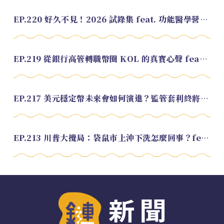
EP.220 好久不見！2026 試錄集 feat. 功能醫學營養師 美寶
EP.219 從銀行高管轉職幣圈 KOL 的真實心聲 feat.龜大
EP.217 美元穩定幣未來會如何演進？監管套利終將收斂？feat. 研究員 余哲安
EP.213 川普大攪局：袋鼠市上沖下洗怎麼回事？feat. Alvin