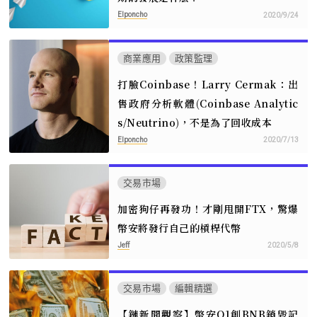
Elponcho
2020/9/24
商業應用
政策監理
打臉Coinbase！Larry Cermak：出
售政府分析軟體(Coinbase Analytic
s/Neutrino)，不是為了回收成本
Elponcho
2020/7/13
交易市場
加密狗仔再發功！才剛甩開FTX，驚爆
幣安將發行自己的槓桿代幣
Jeff
2020/5/8
交易市場
編輯精選
【鏈新聞觀察】幣安Q1創BNB銷毀記