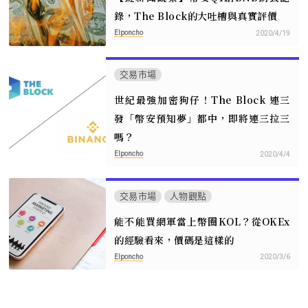
錄，The Block的大吐槽與真實評價
Elponcho
2020/4/19
交易市場
世紀最強加密狗仔！The Block 連三
發「幣安預知夢」都中，即將連三拉三
嗎？
Elponcho
2020/4/4
交易市場
人物觀點
能不能買網軍當上幣圈KOL？從OKEx
的經驗看來，價碼是這樣的
Elponcho
2020/3/6