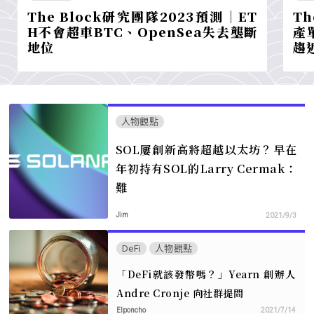
The Block研究團隊2023預測｜ET
Th
H不會超車BTC、OpenSea失去壟斷
產
地位
趨
人物觀點
SOL屢創新高將超越以太坊？早在
年初持有SOL的Larry Cermak：
難
Jim
2021/9/3
DeFi
人物觀點
「DeFi就該發幣嗎？」Yearn 創辦人
Andre Cronje 向社群提問
Elponcho
2021/7/14