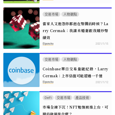
交易市場
人物觀點
當家人又抱怨你都泡在幣圈的時候？La
rry Cermak：我讓未婚妻跟我賭炒幣
績效
Elponcho
2021/1/15
交易市場
人物觀點
Coinbase單日交易量破紀錄，Larry
Cermak：上市估值可能超過一千億
Elponcho
2021/1/12
DeFi
交易市場
產品技術
市場全線下沉！NFT勉強被推上台，可
期的發展是什麼？