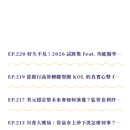
EP.220 好久不見！2026 試錄集 feat. 功能醫學營養師 美寶
EP.219 從銀行高管轉職幣圈 KOL 的真實心聲 feat.龜大
EP.217 美元穩定幣未來會如何演進？監管套利終將收斂？feat. 研究員 余哲安
EP.213 川普大攪局：袋鼠市上沖下洗怎麼回事？feat. Alvin