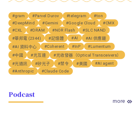
#gram
#Parvel Durov
#telegram
#ton
#DeepMind
#Gemini
#Google Cloud
#CMX
#CXL
#DRAM
#NOR Flash
#SLC NAND
#AI
#華邦電 (2344)
#記憶體
#AI 供應鏈
#Coherent
#InP
#Lumentum
#AI 資料中心
#中國
#光互連
#光收發器（Optical Transceivers）
#AI agent
#光通訊
#矽光子
#禁令
#美國
#Anthropic
#Claude Code
Podcast
more