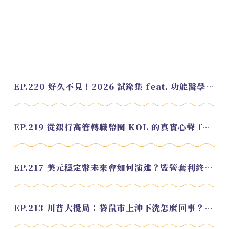
EP.220 好久不見！2026 試錄集 feat. 功能醫學營養師 美寶
EP.219 從銀行高管轉職幣圈 KOL 的真實心聲 feat.龜大
EP.217 美元穩定幣未來會如何演進？監管套利終將收斂？feat. 研究員 余哲安
EP.213 川普大攪局：袋鼠市上沖下洗怎麼回事？feat. Alvin