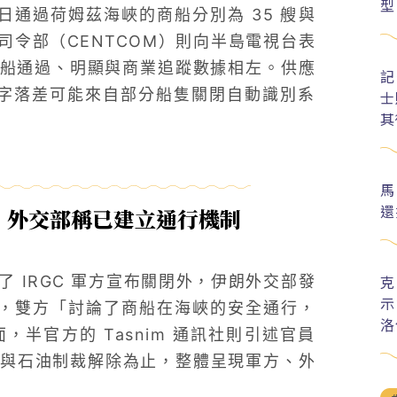
型
週日通過荷姆茲海峽的商船分別為 35 艘與
央司令部（CENTCOM）則向半島電視台表
商船通過、明顯與商業追蹤數據相左。供應
記
訪解釋，數字落差可能來自部分船隻關閉自動識別系
士
其
。
馬
還
，外交部稱已建立通行機制
克
 IRGC 軍方宣布關閉外，伊朗外交部發
示
談後表示，雙方「討論了商船在海峽的安全通行，
洛
半官方的 Tasnim 通訊社則引述官員
與石油制裁解除為止，整體呈現軍方、外