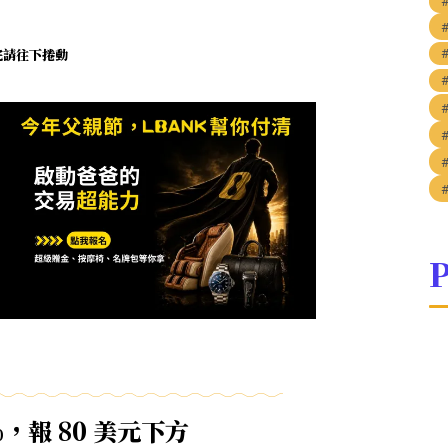
未完請往下捲動
P
，報 80 美元下方