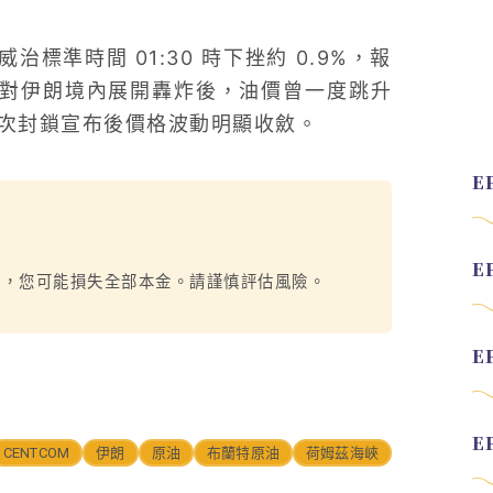
準時間 01:30 時下挫約 0.9%，報
 美軍對伊朗境內展開轟炸後，油價曾一度跳升
；本次封鎖宣布後價格波動明顯收斂。
烈，您可能損失全部本金。請謹慎評估風險。
CENTCOM
伊朗
原油
布蘭特原油
荷姆茲海峽