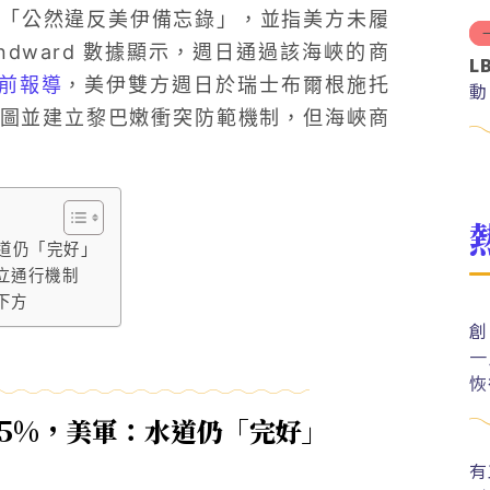
「公然違反美伊備忘錄」，並指美方未履
ndward 數據顯示，週日通過該海峽的商
L
前報導
，美伊雙方週日於瑞士布爾根施托
動
線圖並建立黎巴嫩衝突防範機制，但海峽商
水道仍「完好」
立通行機制
下方
創
一
恢
 65%，美軍：水道仍「完好」
有