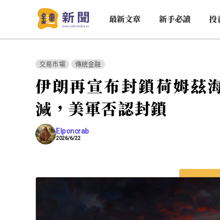
最新文章
新手必讀
投
交易市場
傳統金融
伊朗再宣布封鎖荷姆茲海峽
減，美軍否認封鎖
Elponcrab
2026/6/22