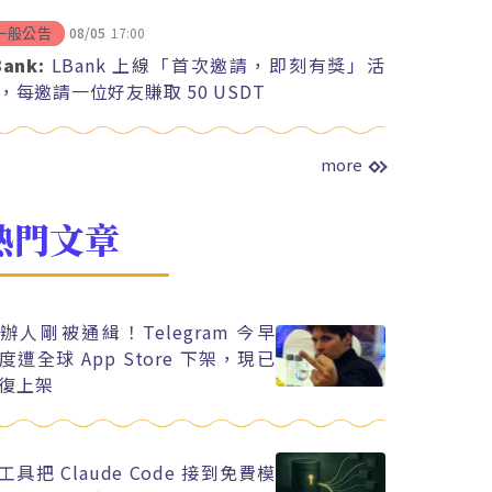
08/05
17:00
一般公告
Bank:
LBank 上線「首次邀請，即刻有獎」活
，每邀請一位好友賺取 50 USDT
more
熱門文章
辦人剛被通緝！Telegram 今早
度遭全球 App Store 下架，現已
復上架
工具把 Claude Code 接到免費模