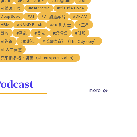
#gram
#Parvel Durov
#telegram
#ton
#Anthropic
#Claude Code
#AI編碼工具
#DeepSeek
#AI
#DRAM
#AI 加速晶片
#HBM
#NAND Flash
#SK 海力士
#三星
#營收
#產能
#美光
#記憶體
#財報
#AI監管
#馬斯克
#《奧德賽》（The Odyssey）
#AI 人工智慧
#克里斯多福・諾蘭（Christopher Nolan）
odcast
more