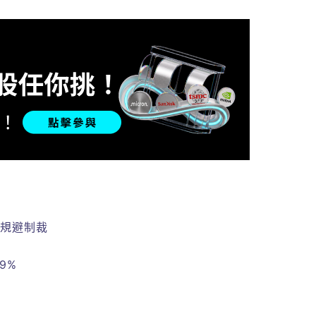
伊朗規避制裁
9%