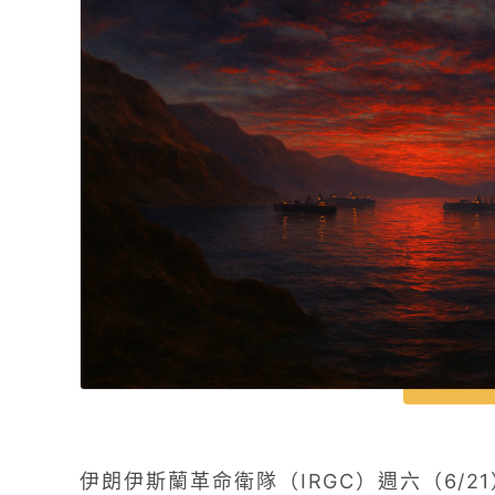
伊朗伊斯蘭革命衛隊（IRGC）週六（6/