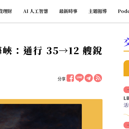
資理財
AI 人工智慧
最新時事
主題報導
Pod
：通行 35→12 艘銳
分享
L
活