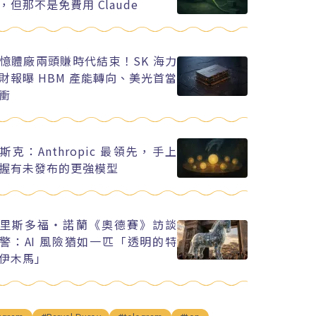
，但那不是免費用 Claude
憶體廠兩頭賺時代結束！SK 海力
財報曝 HBM 產能轉向、美光首當
衝
斯克：Anthropic 最領先，手上
握有未發布的更強模型
里斯多福・諾蘭《奧德賽》訪談
警：AI 風險猶如一匹「透明的特
伊木馬」