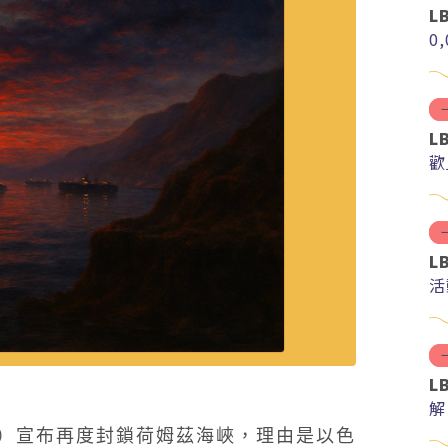
L
0
L
歡
L
活
L
解
分
21）宣布再度封鎖荷姆茲海峽，理由是以色