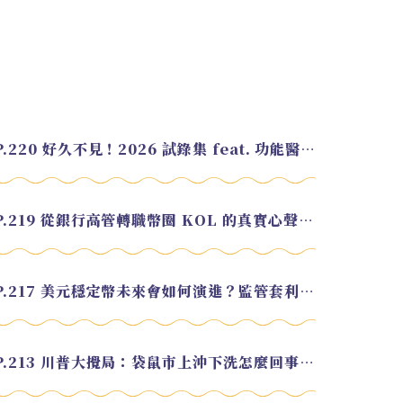
EP.220 好久不見！2026 試錄集 feat. 功能醫學營養師 美寶
EP.219 從銀行高管轉職幣圈 KOL 的真實心聲 feat.龜大
EP.217 美元穩定幣未來會如何演進？監管套利終將收斂？feat. 研究員 余哲安
EP.213 川普大攪局：袋鼠市上沖下洗怎麼回事？feat. Alvin