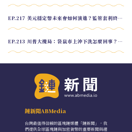
EP.217 美元穩定幣未來會如何演進？監管套利終將收斂？feat. 研究員 余哲安
EP.213 川普大攪局：袋鼠市上沖下洗怎麼回事？feat. Alvin
鏈新聞ABMedia
台灣最值得信賴的區塊鏈媒體「鏈新聞」，我
們提供全球區塊鏈與加密貨幣的重要新聞與趨