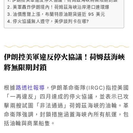
美軍轟炸伊朗境內！荷姆茲海峽沿岸港口連環爆
油價應聲上漲，布蘭特原油期貨逼近 95 美元
停火協議無人遵守，美伊談判卡在哪?
伊朗控美軍違反停火協議！荷姆茲海峽
將無限期封鎖
根據
路透社報導
，伊朗革命衛隊(IRGC)指控美國
「一再違反」四月達成的停火協議，並表示已攻
擊兩艘試圖「非法通過」荷姆茲海峽的油輪。革
命衛隊強調，封鎖措施涵蓋海峽內所有航運，包
括油輪與商業船隻。