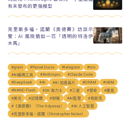
有未發布的更強模型
克里斯多福・諾蘭《奧德賽》訪談示
警：AI 風險猶如一匹「透明的特洛伊
木馬」
#gram
#Parvel Durov
#telegram
#ton
#Anthropic
#Claude Code
#AI編碼工具
#DeepSeek
#AI
#DRAM
#HBM
#AI 加速晶片
#NAND Flash
#SK 海力士
#三星
#營收
#產能
#美光
#記憶體
#財報
#AI監管
#馬斯克
#《奧德賽》（The Odyssey）
#AI 人工智慧
#克里斯多福・諾蘭（Christopher Nolan）