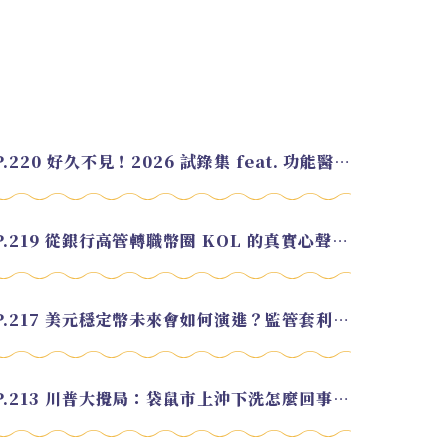
EP.220 好久不見！2026 試錄集 feat. 功能醫學營養師 美寶
EP.219 從銀行高管轉職幣圈 KOL 的真實心聲 feat.龜大
EP.217 美元穩定幣未來會如何演進？監管套利終將收斂？feat. 研究員 余哲安
EP.213 川普大攪局：袋鼠市上沖下洗怎麼回事？feat. Alvin