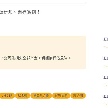
鏈新知、業界實例！
烈，您可能損失全部本金。請謹慎評估風險。
UNICEF
以太幣
兒童基金會
加密捐贈
聯合國