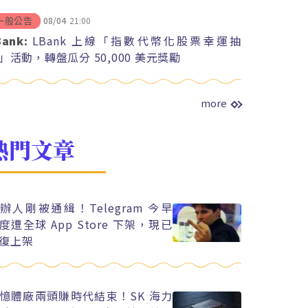
08/04
21:00
一般公告
Bank:
LBank 上線「指數代幣化股票幸運抽
」活動，轉盤瓜分 50,000 美元獎勵
more
熱門文章
辦人剛被通緝！Telegram 今早
度遭全球 App Store 下架，現已
復上架
憶體廠兩頭賺時代結束！SK 海力