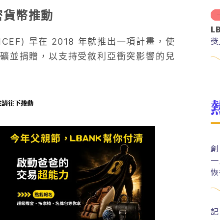
密貨幣推動
L
獎
ICEF) 早在 2018 年就推出一項計畫，使
礦並捐贈，以支持受敘利亞衝突影響的兒
未完請往下捲動
創
一
恢
記