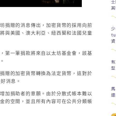
士
其
坊捐贈的消息傳出，加密貨幣的採用向前
少
將與美國、澳大利亞、紐西蘭和法國兒童
t
資
導
，第一筆捐款將來自以太坊基金會，該基
幣。
有
型
捐贈的加密貨幣轉換為法定貨幣，這對於
是好消息。
馬
增加捐助者的意願。由於分散式帳本難以
還
金的空間，並且所有內容可在公共分類帳