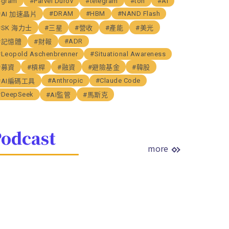
#gram
#Parvel Durov
#telegram
#ton
#AI
#DRAM
#HBM
#NAND Flash
#AI 加速晶片
#SK 海力士
#三星
#營收
#產能
#美光
#ADR
#記憶體
#財報
#Leopold Aschenbrenner
#Situational Awareness
#募資
#槓桿
#融資
#避險基金
#韓股
#Anthropic
#Claude Code
#AI編碼工具
#DeepSeek
#AI監管
#馬斯克
odcast
more