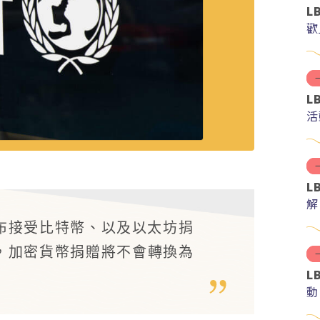
L
歡
L
活
L
解
分
布接受比特幣、以及以太坊捐
，加密貨幣捐贈將不會轉換為
L
動