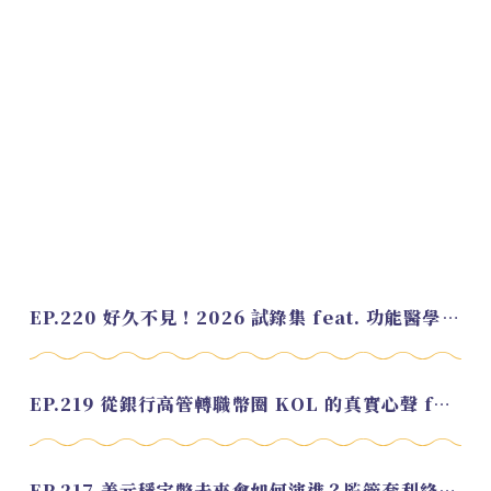
EP.220 好久不見！2026 試錄集 feat. 功能醫學營養師 美寶
EP.219 從銀行高管轉職幣圈 KOL 的真實心聲 feat.龜大
EP.217 美元穩定幣未來會如何演進？監管套利終將收斂？feat. 研究員 余哲安