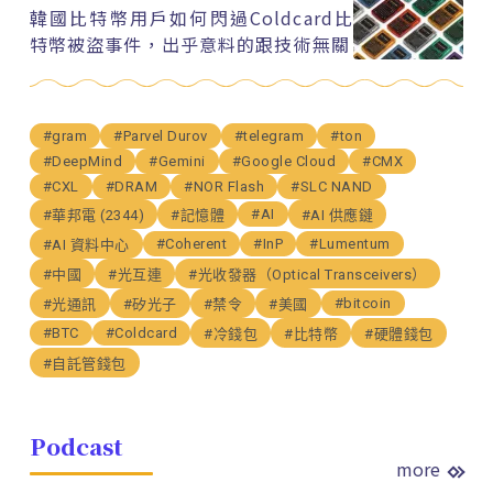
韓國比特幣用戶如何閃過Coldcard比
特幣被盜事件，出乎意料的跟技術無關
#gram
#Parvel Durov
#telegram
#ton
#DeepMind
#Gemini
#Google Cloud
#CMX
#CXL
#DRAM
#NOR Flash
#SLC NAND
#AI
#華邦電 (2344)
#記憶體
#AI 供應鏈
#Coherent
#InP
#Lumentum
#AI 資料中心
#中國
#光互連
#光收發器（Optical Transceivers）
#bitcoin
#光通訊
#矽光子
#禁令
#美國
#BTC
#Coldcard
#冷錢包
#比特幣
#硬體錢包
#自託管錢包
Podcast
more