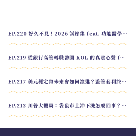
EP.220 好久不見！2026 試錄集 feat. 功能醫學營養師 美寶
EP.219 從銀行高管轉職幣圈 KOL 的真實心聲 feat.龜大
EP.217 美元穩定幣未來會如何演進？監管套利終將收斂？feat. 研究員 余哲安
EP.213 川普大攪局：袋鼠市上沖下洗怎麼回事？feat. Alvin