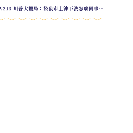
EP.213 川普大攪局：袋鼠市上沖下洗怎麼回事？feat. Alvin