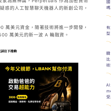
投家為無神論，Perpetuals 作為加密貨幣
國
嗎
疑惑的人工智慧聊天機器人的新創公司，
有
 300 萬美元資金，隨著技術將進一步開發，
型
500 萬美元的新一波 A 輪融資。
未完請往下捲動
韓
比
術
A
m
受