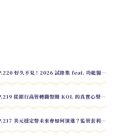
EP.220 好久不見！2026 試錄集 feat. 功能醫學營養師 美寶
EP.219 從銀行高管轉職幣圈 KOL 的真實心聲 feat.龜大
EP.217 美元穩定幣未來會如何演進？監管套利終將收斂？feat. 研究員 余哲安