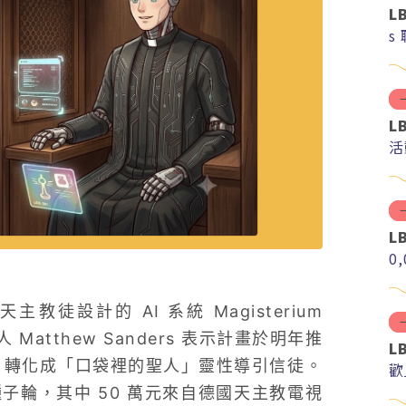
L
s
L
活
L
0
主教徒設計的 AI 系統 Magisterium
atthew Sanders 表示計畫於明年推
L
 AI 轉化成「口袋裡的聖人」靈性導引信徒。
歡
美元種子輪，其中 50 萬元來自德國天主教電視