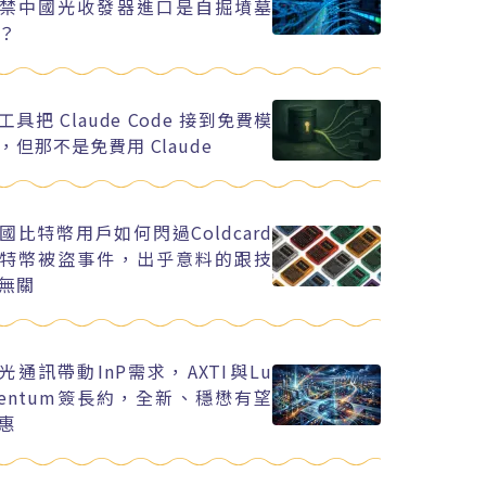
禁中國光收發器進口是自掘墳墓
？
工具把 Claude Code 接到免費模
，但那不是免費用 Claude
國比特幣用戶如何閃過Coldcard
特幣被盜事件，出乎意料的跟技
無關
I光通訊帶動InP需求，AXTI與Lu
entum簽長約，全新、穩懋有望
惠