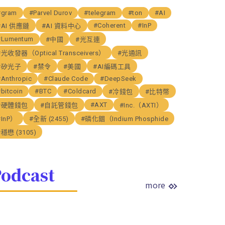
#gram
#Parvel Durov
#telegram
#ton
#AI
#Coherent
#InP
#AI 供應鏈
#AI 資料中心
#Lumentum
#中國
#光互連
#光收發器（Optical Transceivers）
#光通訊
#矽光子
#禁令
#美國
#AI編碼工具
#Anthropic
#Claude Code
#DeepSeek
bitcoin
#BTC
#Coldcard
#冷錢包
#比特幣
#AXT
#硬體錢包
#自託管錢包
#Inc.（AXTI）
#InP）
#全新 (2455)
#磷化銦（Indium Phosphide
#穩懋 (3105)
odcast
more