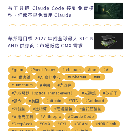
有工具把 Claude Code 接到免費模
型，但那不是免費用 Claude
華邦電目標 2027 年成全球最大 SLC N
AND 供應商：市場低估 CMX 需求
#gram
#Parvel Durov
#telegram
#ton
#AI
#Coherent
#InP
#AI 供應鏈
#AI 資料中心
#Lumentum
#中國
#光互連
#光收發器（Optical Transceivers）
#光通訊
#矽光子
#bitcoin
#BTC
#Coldcard
#禁令
#美國
#冷錢包
#比特幣
#硬體錢包
#自託管錢包
#Anthropic
#Claude Code
#AI編碼工具
#DeepSeek
#CMX
#CXL
#DRAM
#NOR Flash