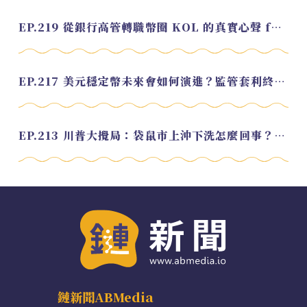
EP.219 從銀行高管轉職幣圈 KOL 的真實心聲 feat.龜大
EP.217 美元穩定幣未來會如何演進？監管套利終將收斂？feat. 研究員 余哲安
EP.213 川普大攪局：袋鼠市上沖下洗怎麼回事？feat. Alvin
鏈新聞ABMedia