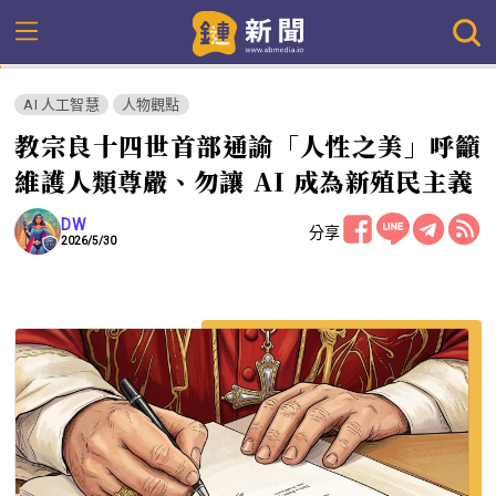
AI 人工智慧
人物觀點
教宗良十四世首部通諭「人性之美」呼籲
維護人類尊嚴、勿讓 AI 成為新殖民主義
DW
分享
2026/5/30