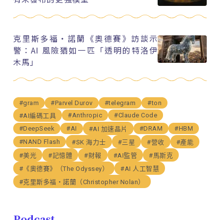
克里斯多福・諾蘭《奧德賽》訪談示
警：AI 風險猶如一匹「透明的特洛伊
木馬」
#gram
#Parvel Durov
#telegram
#ton
#Anthropic
#Claude Code
#AI編碼工具
#DeepSeek
#AI
#DRAM
#HBM
#AI 加速晶片
#NAND Flash
#SK 海力士
#三星
#營收
#產能
#美光
#記憶體
#財報
#AI監管
#馬斯克
#《奧德賽》（The Odyssey）
#AI 人工智慧
#克里斯多福・諾蘭（Christopher Nolan）
Podcast