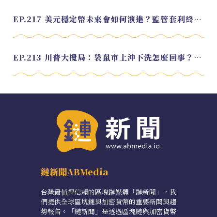
EP.217 美元穩定幣未來會如何演進？監管套利終將收斂？feat. 研究員 余哲安
EP.213 川普大攪局：袋鼠市上沖下洗怎麼回事？feat. Alvin
鏈新聞ABMedia
台灣最值得信賴的區塊鏈媒體「鏈新聞」，我
們提供全球區塊鏈與加密貨幣的重要新聞與趨
勢報告。「鏈新聞」是透過區塊鏈與加密貨幣