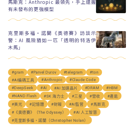
馬斯克：Anthropic 最領先，手上還握
有未發布的更強模型
克里斯多福・諾蘭《奧德賽》訪談示
警：AI 風險猶如一匹「透明的特洛伊
木馬」
#gram
#Parvel Durov
#telegram
#ton
#Anthropic
#Claude Code
#AI編碼工具
#DeepSeek
#AI
#DRAM
#HBM
#AI 加速晶片
#NAND Flash
#SK 海力士
#三星
#營收
#產能
#美光
#記憶體
#財報
#AI監管
#馬斯克
#《奧德賽》（The Odyssey）
#AI 人工智慧
#克里斯多福・諾蘭（Christopher Nolan）