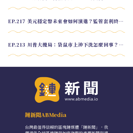
EP.217 美元穩定幣未來會如何演進？監管套利終將收斂？feat. 研究員 余哲安
EP.213 川普大攪局：袋鼠市上沖下洗怎麼回事？feat. Alvin
鏈新聞ABMedia
台灣最值得信賴的區塊鏈媒體「鏈新聞」，我
們提供全球區塊鏈與加密貨幣的重要新聞與趨