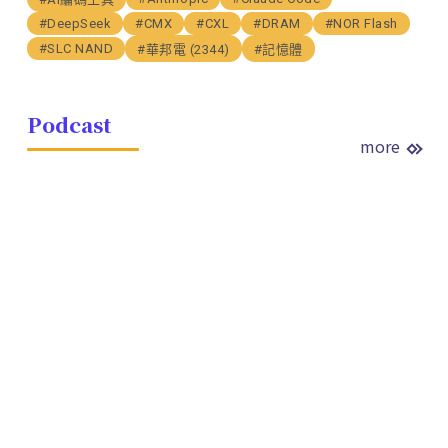
#DeepSeek
#CMX
#CXL
#DRAM
#NOR Flash
#SLC NAND
#華邦電 (2344)
#記憶體
Podcast
more