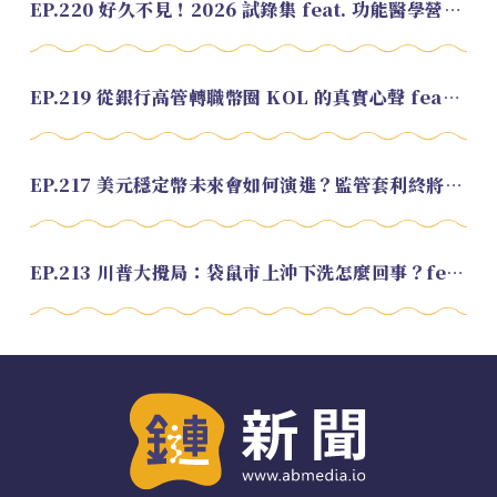
EP.220 好久不見！2026 試錄集 feat. 功能醫學營養師 美寶
EP.219 從銀行高管轉職幣圈 KOL 的真實心聲 feat.龜大
EP.217 美元穩定幣未來會如何演進？監管套利終將收斂？feat. 研究員 余哲安
EP.213 川普大攪局：袋鼠市上沖下洗怎麼回事？feat. Alvin