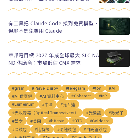
有工具把 Claude Code 接到免費模型，
但那不是免費用 Claude
華邦電目標 2027 年成全球最大 SLC NA
ND 供應商：市場低估 CMX 需求
#gram
#Parvel Durov
#telegram
#ton
#AI
#Coherent
#InP
#AI 供應鏈
#AI 資料中心
#Lumentum
#中國
#光互連
#光收發器（Optical Transceivers）
#光通訊
#矽光子
#bitcoin
#BTC
#Coldcard
#禁令
#美國
#冷錢包
#比特幣
#硬體錢包
#自託管錢包
#Anthropic
#Claude Code
#AI編碼工具