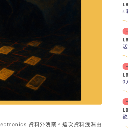
L
s
L
活
L
0
L
歡
Electronics 資料外洩案。這次資料洩漏由