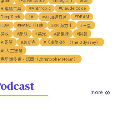
#gram
#Parvel Durov
#telegram
#ton
#Anthropic
#Claude Code
#AI編碼工具
#DeepSeek
#AI
#DRAM
#AI 加速晶片
#HBM
#NAND Flash
#SK 海力士
#三星
#營收
#產能
#美光
#記憶體
#財報
#AI監管
#馬斯克
#《奧德賽》（The Odyssey）
#AI 人工智慧
#克里斯多福・諾蘭（Christopher Nolan）
odcast
more