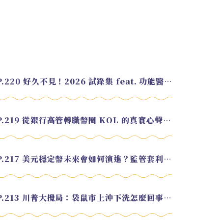
EP.220 好久不見！2026 試錄集 feat. 功能醫學營養師 美寶
EP.219 從銀行高管轉職幣圈 KOL 的真實心聲 feat.龜大
EP.217 美元穩定幣未來會如何演進？監管套利終將收斂？feat. 研究員 余哲安
EP.213 川普大攪局：袋鼠市上沖下洗怎麼回事？feat. Alvin