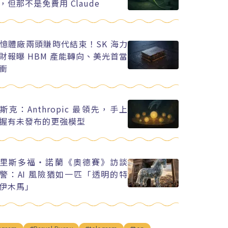
，但那不是免費用 Claude
憶體廠兩頭賺時代結束！SK 海力
財報曝 HBM 產能轉向、美光首當
衝
斯克：Anthropic 最領先，手上
握有未發布的更強模型
里斯多福・諾蘭《奧德賽》訪談
警：AI 風險猶如一匹「透明的特
伊木馬」