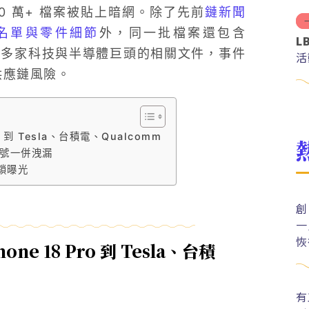
 20 萬+ 檔案被貼上暗網。除了先前
鏈新聞
供應商名單與零件細節
外，同一批檔案還包含
L
mm 等多家科技與半導體巨頭的相關文件，事件
活
供應鏈風險。
ro 到 Tesla、台積電、Qualcomm
代號一併洩漏
鎖曝光
創
一
恢
hone 18 Pro 到 Tesla、台積
有