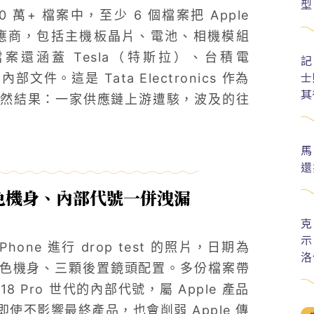
型
0 萬+ 檔案中，至少 6 個檔案把 Apple
具體供應商，包括主機板晶片、電池、相機模組
檔案還涵蓋 Tesla（特斯拉）、台積電
記
士
文件。這是 Tata Electronics 作為
其
然結果：一家供應鏈上游遭駭，波及的往
馬
還
、灰色機身、內部代號一併洩漏
克
示
one 進行 drop test 的照片，日期為
洛
灰色機身、三顆後置鏡頭配置。多份檔案帶
e 18 Pro 世代的內部代號，屬 Apple 產品
不影響最終產品，也會削弱 Apple 傳