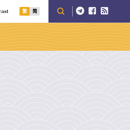
cast
繁
简