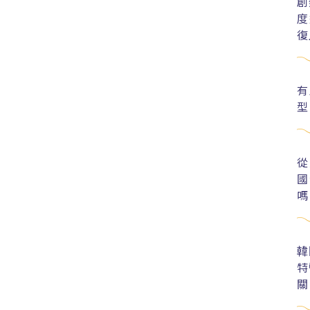
創
度
復
有
型
從
國
嗎
韓
特
關