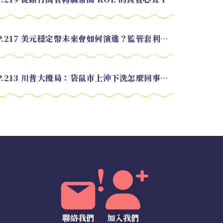
EP.217 美元穩定幣未來會如何演進？監管套利終將收斂？feat. 研究員 余哲安
EP.213 川普大攪局：袋鼠市上沖下洗怎麼回事？feat. Alvin
聯絡我們
加入我們