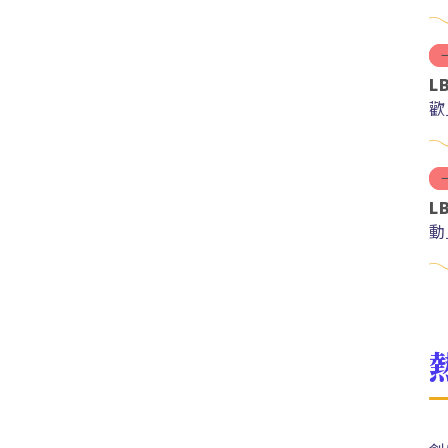
L
歡
L
動