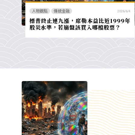
人物觀點
傳統金融
2026/6/4
標普終止連九漲，席勒本益比近1999年
股災水準，若崩盤該買入哪檔股票？