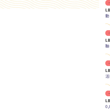
L
動
L
聯
L
活
L
0