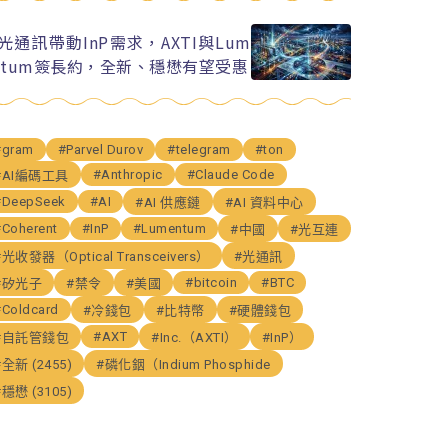
I光通訊帶動InP需求，AXTI與Lum
ntum簽長約，全新、穩懋有望受惠
#gram
#Parvel Durov
#telegram
#ton
#Anthropic
#Claude Code
#AI編碼工具
#DeepSeek
#AI
#AI 供應鏈
#AI 資料中心
#Coherent
#InP
#Lumentum
#中國
#光互連
#光收發器（Optical Transceivers）
#光通訊
#bitcoin
#BTC
#矽光子
#禁令
#美國
#Coldcard
#冷錢包
#比特幣
#硬體錢包
#AXT
#自託管錢包
#Inc.（AXTI）
#InP）
#全新 (2455)
#磷化銦（Indium Phosphide
#穩懋 (3105)