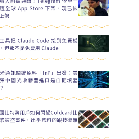
辦人剛被通緝！Telegram 今早一
遭全球 App Store 下架，現已恢
上架
工具把 Claude Code 接到免費模
，但那不是免費用 Claude
光通訊關鍵原料「InP」出發：美
禁中國光收發器進口是自掘墳墓
？
國比特幣用戶如何閃過Coldcard比
幣被盜事件，出乎意料的跟技術無