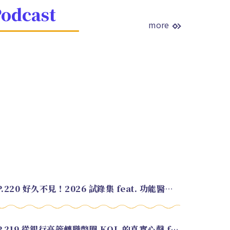
odcast
more
EP.220 好久不見！2026 試錄集 feat. 功能醫學營養師 美寶
EP.219 從銀行高管轉職幣圈 KOL 的真實心聲 feat.龜大