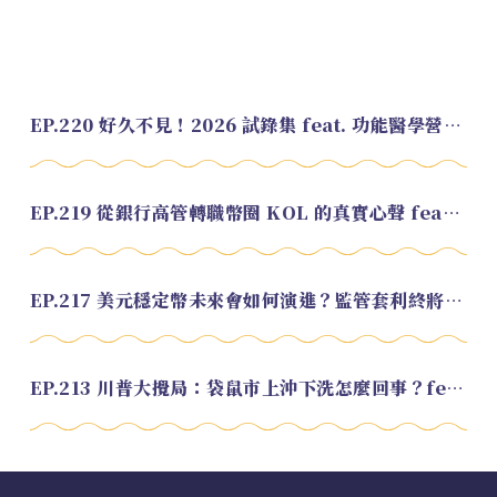
EP.220 好久不見！2026 試錄集 feat. 功能醫學營養師 美寶
EP.219 從銀行高管轉職幣圈 KOL 的真實心聲 feat.龜大
EP.217 美元穩定幣未來會如何演進？監管套利終將收斂？feat. 研究員 余哲安
EP.213 川普大攪局：袋鼠市上沖下洗怎麼回事？feat. Alvin