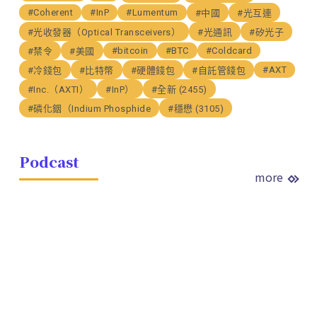
#Coherent
#InP
#Lumentum
#中國
#光互連
#光收發器（Optical Transceivers）
#光通訊
#矽光子
#bitcoin
#BTC
#Coldcard
#禁令
#美國
#AXT
#冷錢包
#比特幣
#硬體錢包
#自託管錢包
#Inc.（AXTI）
#InP）
#全新 (2455)
#磷化銦（Indium Phosphide
#穩懋 (3105)
Podcast
more