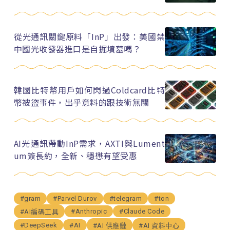
從光通訊關鍵原料「InP」出發：美國禁
中國光收發器進口是自掘墳墓嗎？
韓國比特幣用戶如何閃過Coldcard比特
幣被盜事件，出乎意料的跟技術無關
AI光通訊帶動InP需求，AXTI與Lument
um簽長約，全新、穩懋有望受惠
#gram
#Parvel Durov
#telegram
#ton
#Anthropic
#Claude Code
#AI編碼工具
#DeepSeek
#AI
#AI 供應鏈
#AI 資料中心