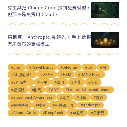
有工具把 Claude Code 接到免費模型，
但那不是免費用 Claude
馬斯克：Anthropic 最領先，手上還握
有未發布的更強模型
#gram
#Parvel Durov
#telegram
#ton
#AI
#DRAM
#HBM
#NAND Flash
#AI 加速晶片
#SK 海力士
#三星
#營收
#產能
#美光
#ADR
#Leopold Aschenbrenner
#記憶體
#財報
#Situational Awareness
#募資
#槓桿
#融資
#Anthropic
#避險基金
#韓股
#AI編碼工具
#Claude Code
#DeepSeek
#AI監管
#馬斯克