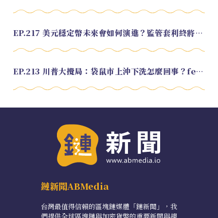
EP.217 美元穩定幣未來會如何演進？監管套利終將收斂？feat. 研究員 余哲安
EP.213 川普大攪局：袋鼠市上沖下洗怎麼回事？feat. Alvin
鏈新聞ABMedia
台灣最值得信賴的區塊鏈媒體「鏈新聞」，我
們提供全球區塊鏈與加密貨幣的重要新聞與趨