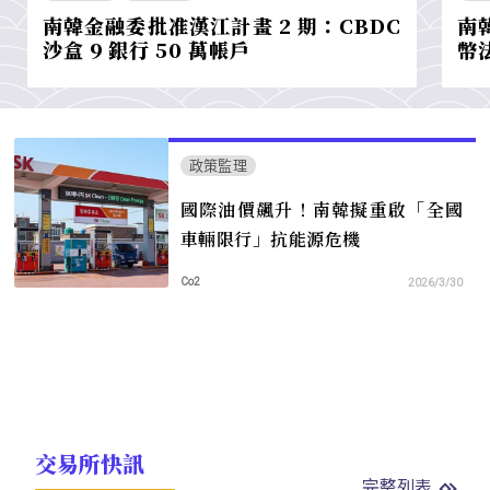
南韓金融委批准漢江計畫 2 期：CBDC
南
沙盒 9 銀行 50 萬帳戶
幣
政策監理
國際油價飆升！南韓擬重啟「全國
車輛限行」抗能源危機
Co2
2026/3/30
交易所快訊
完整列表