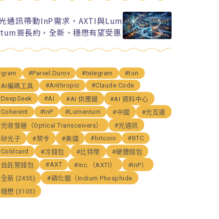
I光通訊帶動InP需求，AXTI與Lum
ntum簽長約，全新、穩懋有望受惠
#gram
#Parvel Durov
#telegram
#ton
#Anthropic
#Claude Code
#AI編碼工具
#DeepSeek
#AI
#AI 供應鏈
#AI 資料中心
#Coherent
#InP
#Lumentum
#中國
#光互連
#光收發器（Optical Transceivers）
#光通訊
#bitcoin
#BTC
#矽光子
#禁令
#美國
#Coldcard
#冷錢包
#比特幣
#硬體錢包
#AXT
#自託管錢包
#Inc.（AXTI）
#InP）
#全新 (2455)
#磷化銦（Indium Phosphide
#穩懋 (3105)