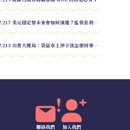
EP.217 美元穩定幣未來會如何演進？監管套利終將收斂？feat. 研究員 余哲安
EP.213 川普大攪局：袋鼠市上沖下洗怎麼回事？feat. Alvin
聯絡我們
加入我們