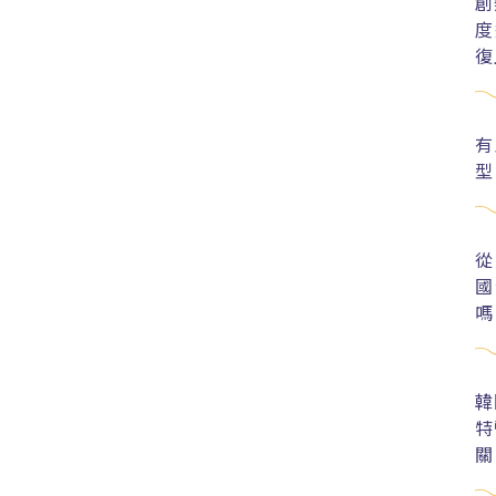
創
度
復
有
型
從
國
嗎
韓
特
關