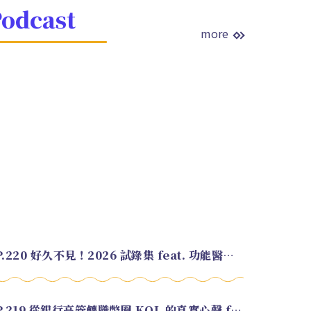
odcast
more
EP.220 好久不見！2026 試錄集 feat. 功能醫學營養師 美寶
EP.219 從銀行高管轉職幣圈 KOL 的真實心聲 feat.龜大