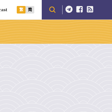
cast
繁
简