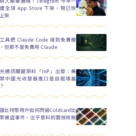
辦人剛被通緝！Telegram 今早一
遭全球 App Store 下架，現已恢
上架
工具把 Claude Code 接到免費模
，但那不是免費用 Claude
光通訊關鍵原料「InP」出發：美
禁中國光收發器進口是自掘墳墓
？
國比特幣用戶如何閃過Coldcard比
幣被盜事件，出乎意料的跟技術無