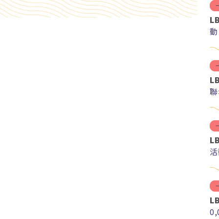
L
動
L
聯
L
活
L
0