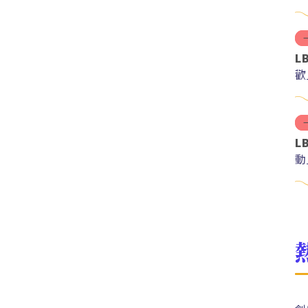
L
歡
L
動