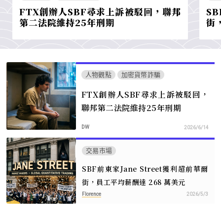
FTX創辦人SBF尋求上訴被駁回，聯邦
SB
第二法院維持25年刑期
街
人物觀點
加密貨幣詐騙
FTX創辦人SBF尋求上訴被駁回，
聯邦第二法院維持25年刑期
DW
2026/6/14
交易市場
SBF前東家Jane Street獲利超前華爾
街，員工平均薪酬達 268 萬美元
Florence
2026/5/3