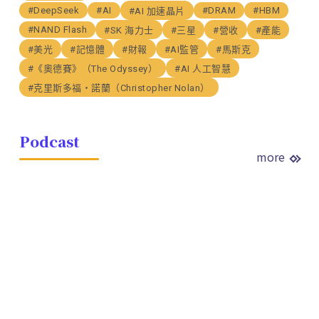
#DeepSeek
#AI
#DRAM
#HBM
#AI 加速晶片
#NAND Flash
#SK 海力士
#三星
#營收
#產能
#美光
#記憶體
#財報
#AI監管
#馬斯克
#《奧德賽》（The Odyssey）
#AI 人工智慧
#克里斯多福・諾蘭（Christopher Nolan）
Podcast
more