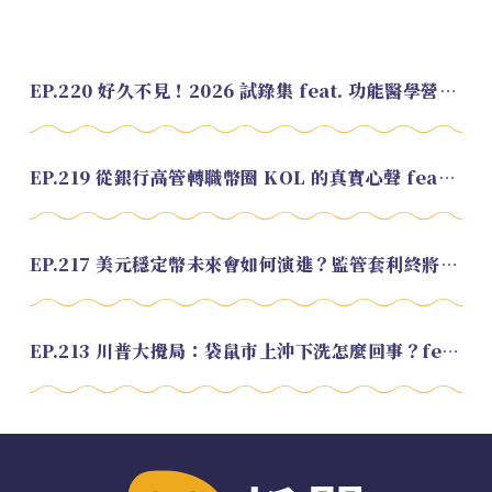
EP.220 好久不見！2026 試錄集 feat. 功能醫學營養師 美寶
EP.219 從銀行高管轉職幣圈 KOL 的真實心聲 feat.龜大
EP.217 美元穩定幣未來會如何演進？監管套利終將收斂？feat. 研究員 余哲安
EP.213 川普大攪局：袋鼠市上沖下洗怎麼回事？feat. Alvin