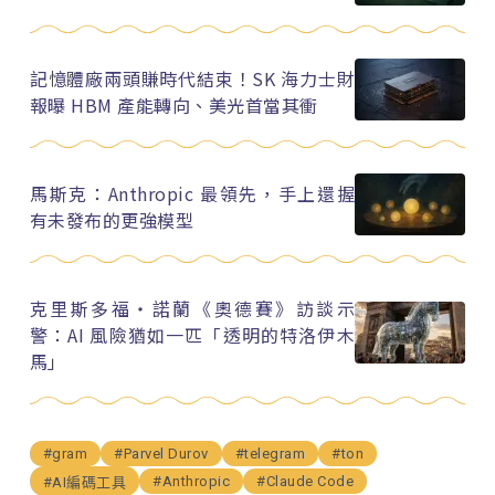
記憶體廠兩頭賺時代結束！SK 海力士財
報曝 HBM 產能轉向、美光首當其衝
馬斯克：Anthropic 最領先，手上還握
有未發布的更強模型
克里斯多福・諾蘭《奧德賽》訪談示
警：AI 風險猶如一匹「透明的特洛伊木
馬」
#gram
#Parvel Durov
#telegram
#ton
#Anthropic
#Claude Code
#AI編碼工具