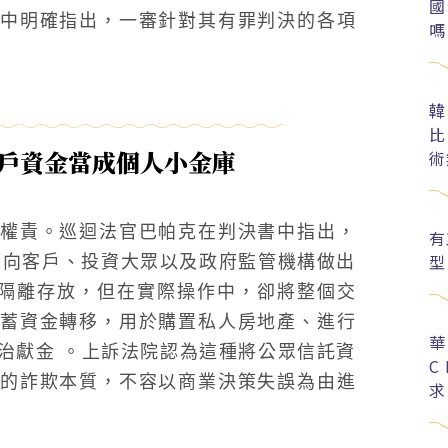
國
中明確指出，一審針對其有罪判決的各項
嗎
韓
比
客戶資金當成個人小金庫
術
權責。巡迴法官巴帕克在判決書中指出，
有
型
開向客戶、投資大眾以及政府監管機構做出
且隔離存放，但在實際操作中，卻將整個交
蓄資金轉移，用於購置私人房地產、進行
華
治獻金 。上訴法院認為這種將公眾信託資
C
的詐欺本質，不容以商業決策失誤為由進
求