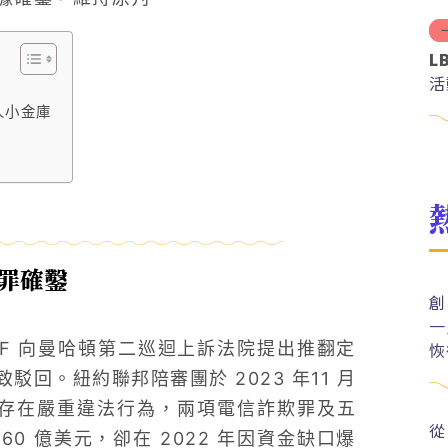
L
活
人小金庫
犯罪確鑿
創
一
恢
SBF 向曼哈頓第二巡迴上訴法院提出推翻定
回。紐約聯邦陪審團於 2023 年11 月
期間存在嚴重違法行為，兩項電信詐欺罪及五
從
0 億美元，卻在 2022 年因資金缺口爆