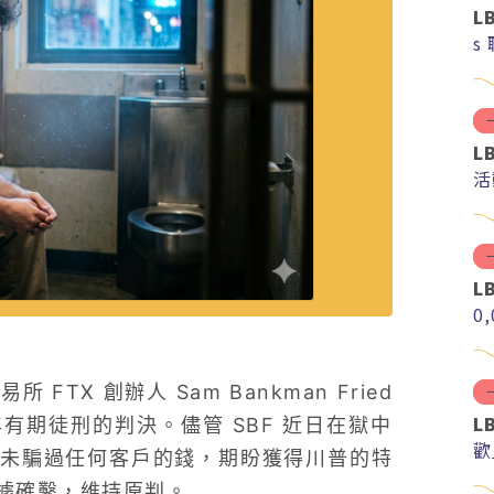
L
s
L
活
L
0
 FTX 創辦人 Sam Bankman Fried
L
有期徒刑的判決。儘管 SBF 近日在獄中
歡
未騙過任何客戶的錢，期盼獲得川普的特
據確鑿，維持原判。