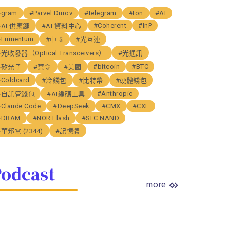
#gram
#Parvel Durov
#telegram
#ton
#AI
#Coherent
#InP
#AI 供應鏈
#AI 資料中心
#Lumentum
#中國
#光互連
#光收發器（Optical Transceivers）
#光通訊
#bitcoin
#BTC
#矽光子
#禁令
#美國
#Coldcard
#冷錢包
#比特幣
#硬體錢包
#Anthropic
#自託管錢包
#AI編碼工具
#Claude Code
#DeepSeek
#CMX
#CXL
#DRAM
#NOR Flash
#SLC NAND
#華邦電 (2344)
#記憶體
odcast
more