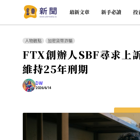
最新文章
新手必讀
投
人物觀點
加密貨幣詐騙
FTX創辦人SBF尋求
維持25年刑期
DW
2026/6/14