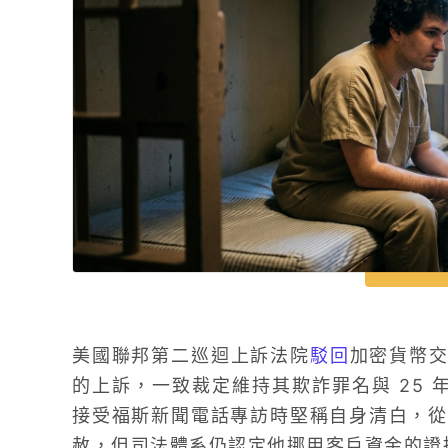
美國聯邦第二巡迴上訴法院
駁回
加密貨幣交易所
的上訴，一致裁定維持其欺詐罪名與 25 年
接受福斯新聞電話專訪時堅稱自身清白，從
赦，但司法體系仍認定他挪用客戶資金的證