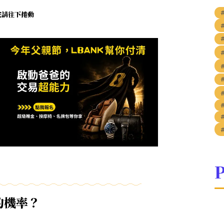
未完請往下捲動
P
的機率？