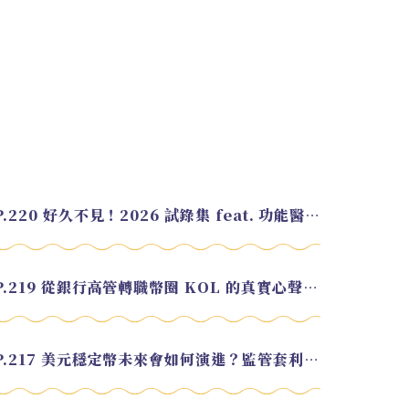
EP.220 好久不見！2026 試錄集 feat. 功能醫學營養師 美寶
EP.219 從銀行高管轉職幣圈 KOL 的真實心聲 feat.龜大
EP.217 美元穩定幣未來會如何演進？監管套利終將收斂？feat. 研究員 余哲安