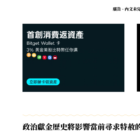
廣告 - 內文
政治獻金歷史將影響當前尋求特赦