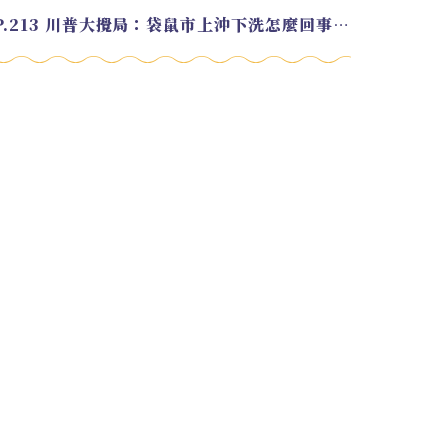
EP.213 川普大攪局：袋鼠市上沖下洗怎麼回事？feat. Alvin