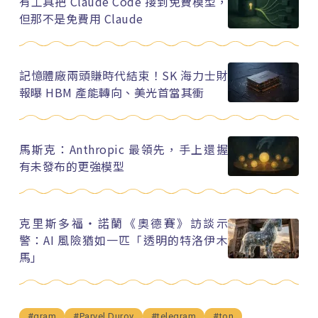
有工具把 Claude Code 接到免費模型，
但那不是免費用 Claude
記憶體廠兩頭賺時代結束！SK 海力士財
報曝 HBM 產能轉向、美光首當其衝
馬斯克：Anthropic 最領先，手上還握
有未發布的更強模型
克里斯多福・諾蘭《奧德賽》訪談示
警：AI 風險猶如一匹「透明的特洛伊木
馬」
#gram
#Parvel Durov
#telegram
#ton