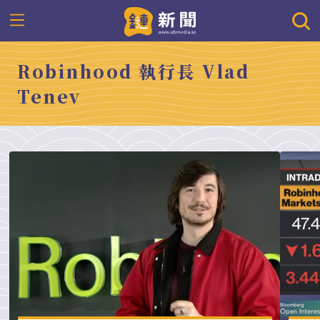
Robinhood 執行長 Vlad
Tenev