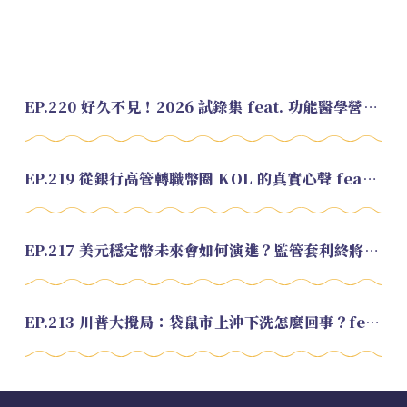
EP.220 好久不見！2026 試錄集 feat. 功能醫學營養師 美寶
EP.219 從銀行高管轉職幣圈 KOL 的真實心聲 feat.龜大
EP.217 美元穩定幣未來會如何演進？監管套利終將收斂？feat. 研究員 余哲安
EP.213 川普大攪局：袋鼠市上沖下洗怎麼回事？feat. Alvin