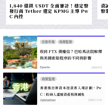
1,840 億鎂 USDT 全面審計！穩定幣
資
發行商 Tether 選定 KPMG 主導 Pw
幣
C 內控
交易市場
政策監理
收到 FTX 債權信？巴哈馬法院解釋
與美國索賠程序的不同與影響
Elponcho
2024/3/2
政策監理
香港推出新資本投資者入境計劃，Pw
C：盼納入虛擬資產稅務減免
OpheliaAimer
2023/11/13