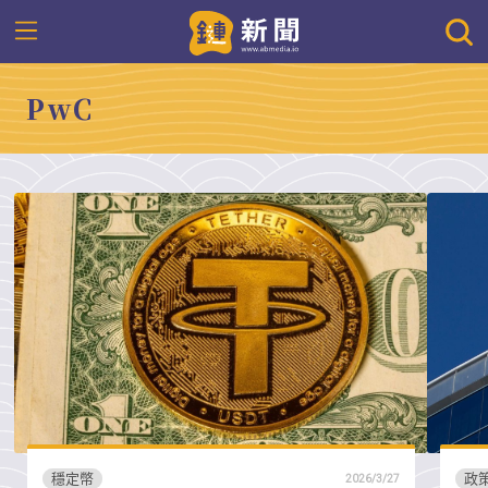
PwC
穩定幣
政
2026/3/27