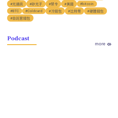
#bitcoin
#光通訊
#矽光子
#禁令
#美國
#BTC
#Coldcard
#冷錢包
#比特幣
#硬體錢包
#自託管錢包
Podcast
more