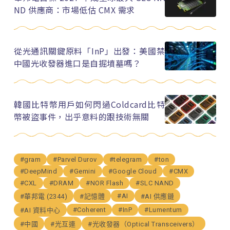
ND 供應商：市場低估 CMX 需求
從光通訊關鍵原料「InP」出發：美國禁
中國光收發器進口是自掘墳墓嗎？
韓國比特幣用戶如何閃過Coldcard比特
幣被盜事件，出乎意料的跟技術無關
#gram
#Parvel Durov
#telegram
#ton
#DeepMind
#Gemini
#Google Cloud
#CMX
#CXL
#DRAM
#NOR Flash
#SLC NAND
#AI
#華邦電 (2344)
#記憶體
#AI 供應鏈
#Coherent
#InP
#Lumentum
#AI 資料中心
#中國
#光互連
#光收發器（Optical Transceivers）