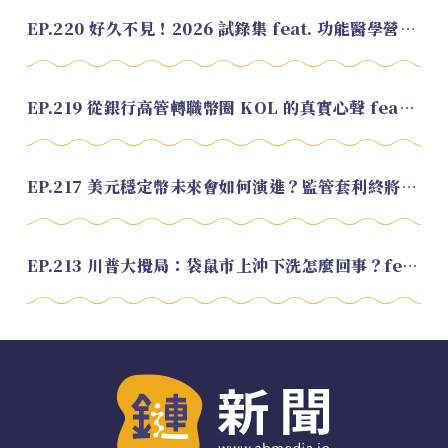
EP.220 好久不見！2026 試錄集 feat. 功能醫學營養師 美寶
EP.219 從銀行高管轉職幣圈 KOL 的真實心聲 feat.龜大
EP.217 美元穩定幣未來會如何演進？監管套利終將收斂？feat. 研究員 余哲安
EP.213 川普大攪局：袋鼠市上沖下洗怎麼回事？feat. Alvin