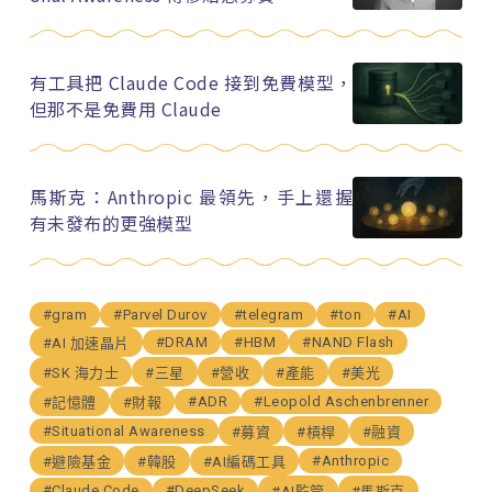
有工具把 Claude Code 接到免費模型，
但那不是免費用 Claude
馬斯克：Anthropic 最領先，手上還握
有未發布的更強模型
#gram
#Parvel Durov
#telegram
#ton
#AI
#DRAM
#HBM
#NAND Flash
#AI 加速晶片
#SK 海力士
#三星
#營收
#產能
#美光
#ADR
#Leopold Aschenbrenner
#記憶體
#財報
#Situational Awareness
#募資
#槓桿
#融資
#Anthropic
#避險基金
#韓股
#AI編碼工具
#Claude Code
#DeepSeek
#AI監管
#馬斯克