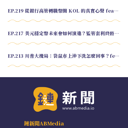
EP.219 從銀行高管轉職幣圈 KOL 的真實心聲 feat.龜大
EP.217 美元穩定幣未來會如何演進？監管套利終將收斂？feat. 研究員 余哲安
EP.213 川普大攪局：袋鼠市上沖下洗怎麼回事？feat. Alvin
鏈新聞ABMedia