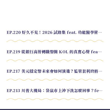
EP.220 好久不見！2026 試錄集 feat. 功能醫學營養師 美寶
EP.219 從銀行高管轉職幣圈 KOL 的真實心聲 feat.龜大
EP.217 美元穩定幣未來會如何演進？監管套利終將收斂？feat. 研究員 余哲安
EP.213 川普大攪局：袋鼠市上沖下洗怎麼回事？feat. Alvin