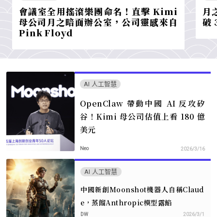
會議室全用搖滾樂團命名！直擊 Kimi
月
母公司月之暗面辦公室，公司靈感來自
破 
Pink Floyd
AI 人工智慧
OpenClaw 帶動中國 AI 反攻矽
谷！Kimi 母公司估值上看 180 億
美元
Neo
2026/3/16
AI 人工智慧
中國新創Moonshot機器人自稱Claud
e，蒸餾Anthropic模型露餡
DW
2026/3/1