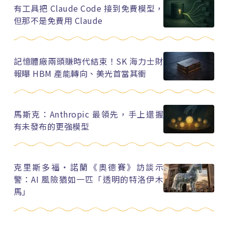
有工具把 Claude Code 接到免費模型，
但那不是免費用 Claude
記憶體廠兩頭賺時代結束！SK 海力士財
報曝 HBM 產能轉向、美光首當其衝
馬斯克：Anthropic 最領先，手上還握
有未發布的更強模型
克里斯多福・諾蘭《奧德賽》訪談示
警：AI 風險猶如一匹「透明的特洛伊木
馬」