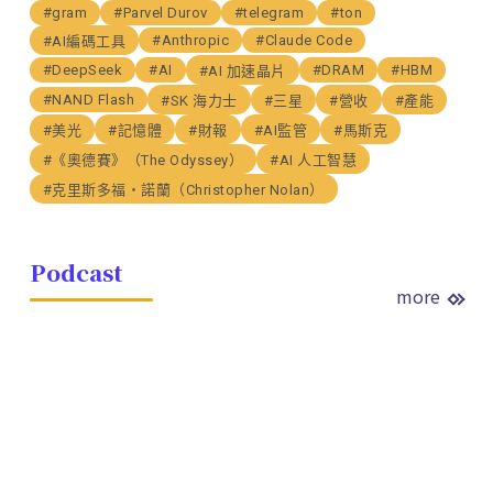
#gram
#Parvel Durov
#telegram
#ton
#Anthropic
#Claude Code
#AI編碼工具
#DeepSeek
#AI
#DRAM
#HBM
#AI 加速晶片
#NAND Flash
#SK 海力士
#三星
#營收
#產能
#美光
#記憶體
#財報
#AI監管
#馬斯克
#《奧德賽》（The Odyssey）
#AI 人工智慧
#克里斯多福・諾蘭（Christopher Nolan）
Podcast
more