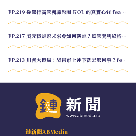
EP.219 從銀行高管轉職幣圈 KOL 的真實心聲 feat.龜大
EP.217 美元穩定幣未來會如何演進？監管套利終將收斂？feat. 研究員 余哲安
EP.213 川普大攪局：袋鼠市上沖下洗怎麼回事？feat. Alvin
鏈新聞ABMedia