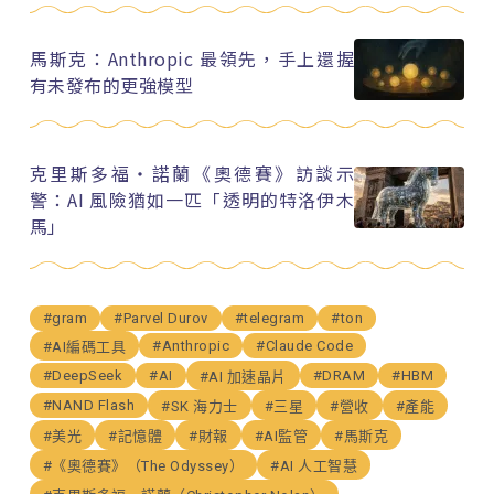
馬斯克：Anthropic 最領先，手上還握
有未發布的更強模型
克里斯多福・諾蘭《奧德賽》訪談示
警：AI 風險猶如一匹「透明的特洛伊木
馬」
#gram
#Parvel Durov
#telegram
#ton
#Anthropic
#Claude Code
#AI編碼工具
#DeepSeek
#AI
#DRAM
#HBM
#AI 加速晶片
#NAND Flash
#SK 海力士
#三星
#營收
#產能
#美光
#記憶體
#財報
#AI監管
#馬斯克
#《奧德賽》（The Odyssey）
#AI 人工智慧