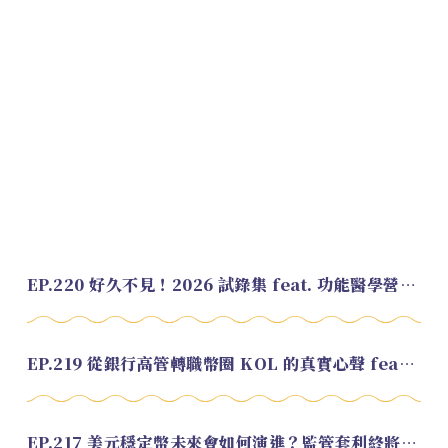
EP.220 好久不見！2026 試錄集 feat. 功能醫學營養師 美寶
EP.219 從銀行高管轉職幣圈 KOL 的真實心聲 feat.龜大
EP.217 美元穩定幣未來會如何演進？監管套利終將收斂？feat. 研究員 余哲安