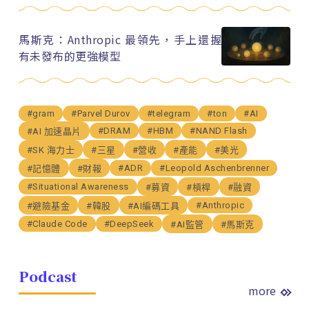
馬斯克：Anthropic 最領先，手上還握
有未發布的更強模型
#gram
#Parvel Durov
#telegram
#ton
#AI
#DRAM
#HBM
#NAND Flash
#AI 加速晶片
#SK 海力士
#三星
#營收
#產能
#美光
#ADR
#Leopold Aschenbrenner
#記憶體
#財報
#Situational Awareness
#募資
#槓桿
#融資
#Anthropic
#避險基金
#韓股
#AI編碼工具
#Claude Code
#DeepSeek
#AI監管
#馬斯克
Podcast
more