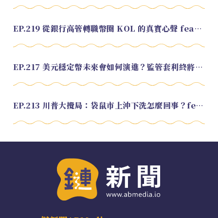
EP.219 從銀行高管轉職幣圈 KOL 的真實心聲 feat.龜大
EP.217 美元穩定幣未來會如何演進？監管套利終將收斂？feat. 研究員 余哲安
EP.213 川普大攪局：袋鼠市上沖下洗怎麼回事？feat. Alvin