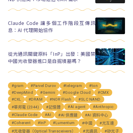
Claude Code 讓多個工作階段互傳訊
息：AI 代理開始協作
從光通訊關鍵原料「InP」出發：美國禁
中國光收發器進口是自掘墳墓嗎？
#gram
#Parvel Durov
#telegram
#ton
#DeepMind
#Gemini
#Google Cloud
#CMX
#CXL
#DRAM
#NOR Flash
#SLC NAND
#AI agent
#Anthropic
#華邦電 (2344)
#記憶體
#Claude Code
#AI
#AI 供應鏈
#AI 資料中心
#Coherent
#InP
#Lumentum
#中國
#光互連
#光收發器（Optical Transceivers）
#光通訊
#矽光子