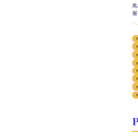
馬
握
P