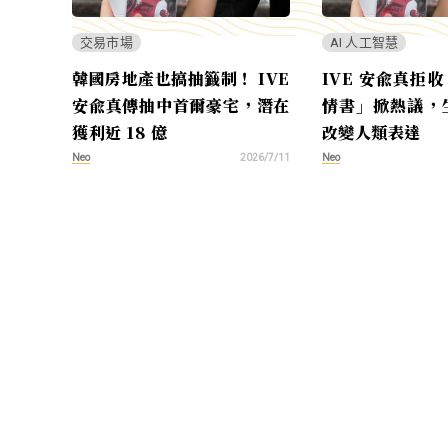
交易市場
AI 人工智慧
韓國房地產也搞抽籤制！ IVE
IVE 安兪真拒收
安兪真傳抽中首爾豪宅，潛在
情書」掀熱議，生
獲利近 18 億
改變人類表達
Neo
Neo
2026/7/11