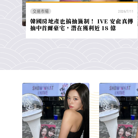
交易市場
2026/7/11
韓國房地產也搞抽籤制！ IVE 安兪真傳
抽中首爾豪宅，潛在獲利近 18 億