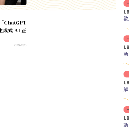
L
歡
「ChatGPT
成式 AI 正
L
2026/3/5
動
L
解
紅
L
動