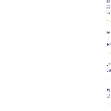
創
度
復
記
士
其
少
u
有
型