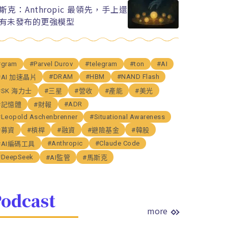
斯克：Anthropic 最領先，手上還
有未發布的更強模型
#gram
#Parvel Durov
#telegram
#ton
#AI
#DRAM
#HBM
#NAND Flash
#AI 加速晶片
#SK 海力士
#三星
#營收
#產能
#美光
#ADR
#記憶體
#財報
#Leopold Aschenbrenner
#Situational Awareness
#募資
#槓桿
#融資
#避險基金
#韓股
#Anthropic
#Claude Code
#AI編碼工具
#DeepSeek
#AI監管
#馬斯克
odcast
more