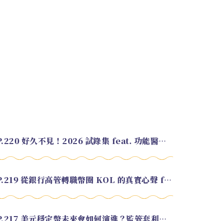
EP.220 好久不見！2026 試錄集 feat. 功能醫學營養師 美寶
EP.219 從銀行高管轉職幣圈 KOL 的真實心聲 feat.龜大
EP.217 美元穩定幣未來會如何演進？監管套利終將收斂？feat. 研究員 余哲安