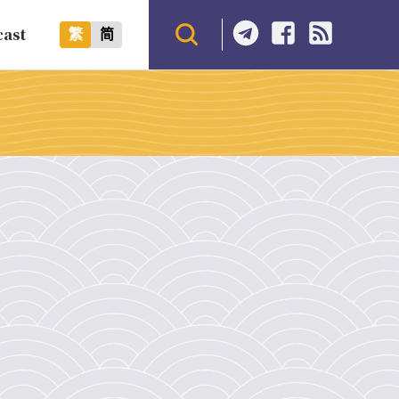
cast
繁
简