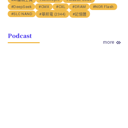
#DeepSeek
#CMX
#CXL
#DRAM
#NOR Flash
#SLC NAND
#華邦電 (2344)
#記憶體
Podcast
more