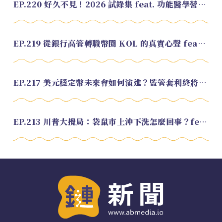
EP.220 好久不見！2026 試錄集 feat. 功能醫學營養師 美寶
EP.219 從銀行高管轉職幣圈 KOL 的真實心聲 feat.龜大
EP.217 美元穩定幣未來會如何演進？監管套利終將收斂？feat. 研究員 余哲安
EP.213 川普大攪局：袋鼠市上沖下洗怎麼回事？feat. Alvin