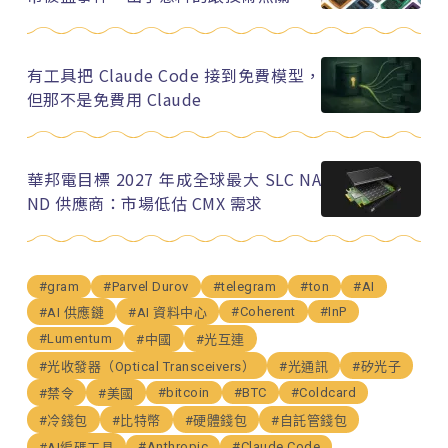
有工具把 Claude Code 接到免費模型，
但那不是免費用 Claude
華邦電目標 2027 年成全球最大 SLC NA
ND 供應商：市場低估 CMX 需求
#gram
#Parvel Durov
#telegram
#ton
#AI
#Coherent
#InP
#AI 供應鏈
#AI 資料中心
#Lumentum
#中國
#光互連
#光收發器（Optical Transceivers）
#光通訊
#矽光子
#bitcoin
#BTC
#Coldcard
#禁令
#美國
#冷錢包
#比特幣
#硬體錢包
#自託管錢包
#Anthropic
#Claude Code
#AI編碼工具