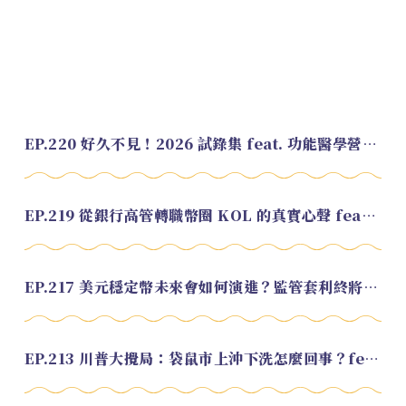
EP.220 好久不見！2026 試錄集 feat. 功能醫學營養師 美寶
EP.219 從銀行高管轉職幣圈 KOL 的真實心聲 feat.龜大
EP.217 美元穩定幣未來會如何演進？監管套利終將收斂？feat. 研究員 余哲安
EP.213 川普大攪局：袋鼠市上沖下洗怎麼回事？feat. Alvin