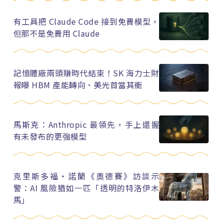
有工具把 Claude Code 接到免費模型，
但那不是免費用 Claude
記憶體廠兩頭賺時代結束！SK 海力士財
報曝 HBM 產能轉向、美光首當其衝
馬斯克：Anthropic 最領先，手上還握
有未發布的更強模型
克里斯多福・諾蘭《奧德賽》訪談示
警：AI 風險猶如一匹「透明的特洛伊木
馬」