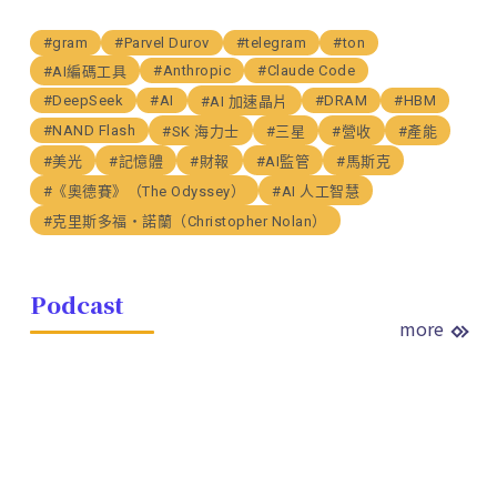
#gram
#Parvel Durov
#telegram
#ton
#Anthropic
#Claude Code
#AI編碼工具
#DeepSeek
#AI
#DRAM
#HBM
#AI 加速晶片
#NAND Flash
#SK 海力士
#三星
#營收
#產能
#美光
#記憶體
#財報
#AI監管
#馬斯克
#《奧德賽》（The Odyssey）
#AI 人工智慧
#克里斯多福・諾蘭（Christopher Nolan）
Podcast
more